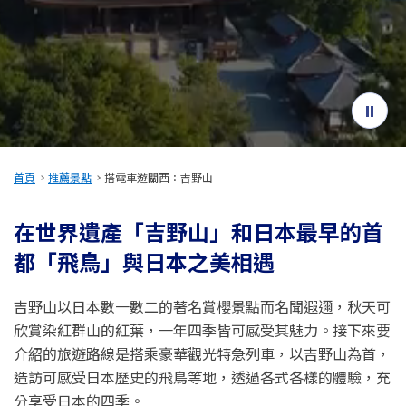
旅遊資訊
ANA 服務
關閉
首頁
推薦景點
搭電車遊關西：吉野山
在世界遺產「吉野山」和日本最早的首
都「飛鳥」與日本之美相遇
吉野山以日本數一數二的著名賞櫻景點而名聞遐邇，秋天可
欣賞染紅群山的紅葉，一年四季皆可感受其魅力。接下來要
介紹的旅遊路線是搭乘豪華觀光特急列車，以吉野山為首，
造訪可感受日本歷史的飛鳥等地，透過各式各樣的體驗，充
分享受日本的四季。