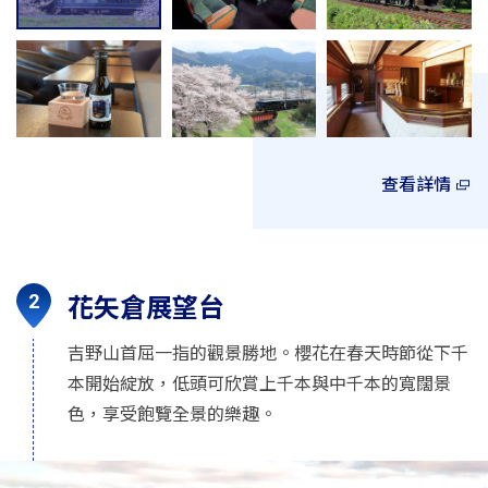
查看詳情
花矢倉展望台
吉野山首屈一指的觀景勝地。櫻花在春天時節從下千
本開始綻放，低頭可欣賞上千本與中千本的寬闊景
色，享受飽覽全景的樂趣。