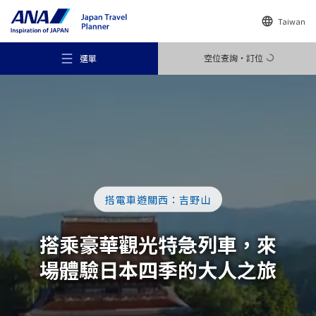
Taiwan
空位查詢・訂位
選單
推薦景點
搭電車遊關西：吉野山
旅遊尋找靈感
搭乘豪華觀光特急列車，
來
場體驗日本四季的
大人之旅
目的地