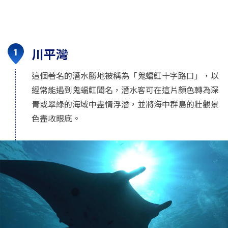
川平灣
這個著名的潛水勝地被稱為「鬼蝠魟十字路口」，以
經常能遇到鬼蝠魟聞名，潛水客可在這片顏色轉為深
青或翠綠的海域中盡情浮潛，並將海中群島的壯觀景
色盡收眼底。