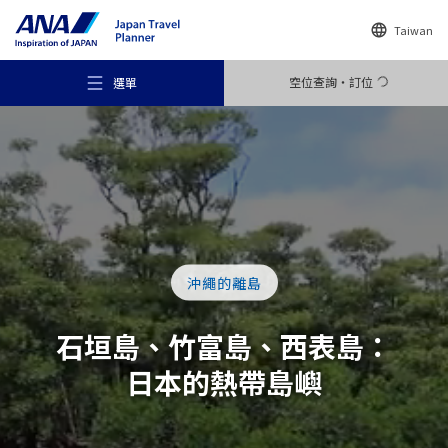
Taiwan
空位查詢・訂位
選單
推薦景點
沖繩的離島
旅遊尋找靈感
石垣島、竹富島、西表島：
日本的熱帶島嶼
目的地