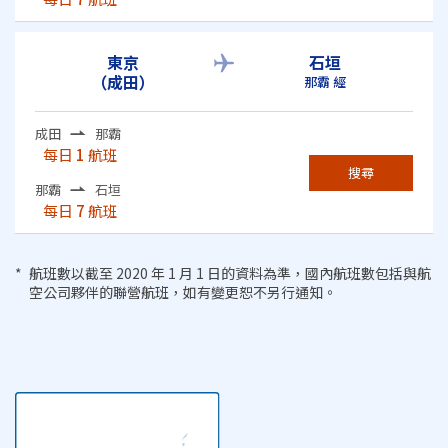
東京
石垣
（成田）
那霸 經
成田
那霸
每日
1
航班
搜尋
那霸
石垣
每日
7
航班
航班數以截至 2020 年 1 月 1 日的資料為準，國內航班數包括與航
空公司夥伴的聯營航班，如有變更恕不另行通知。