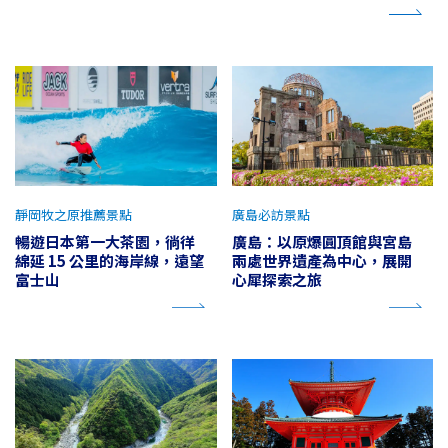
靜岡牧之原推薦景點
廣島必訪景點
暢遊日本第一大茶園，徜徉
廣島：以原爆圓頂館與宮島
綿延 15 公里的海岸線，遠望
兩處世界遺產為中心，展開
富士山
心犀探索之旅