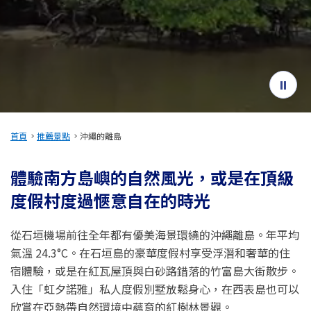
旅遊資訊
ANA 服務
關閉
首頁
推薦景點
沖繩的離島
體驗南方島嶼的自然風光，或是在頂級
度假村度過愜意自在的時光
從石垣機場前往全年都有優美海景環繞的沖繩離島。年平均
氣溫 24.3°C。在石垣島的豪華度假村享受浮潛和奢華的住
宿體驗，或是在紅瓦屋頂與白砂路錯落的竹富島大街散步。
入住「虹夕諾雅」私人度假別墅放鬆身心，在西表島也可以
欣賞在亞熱帶自然環境中蘊育的紅樹林景觀。