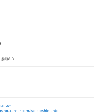
會
前町8-3
manto-
bs.hp.transer.com/kanko/shimanto-