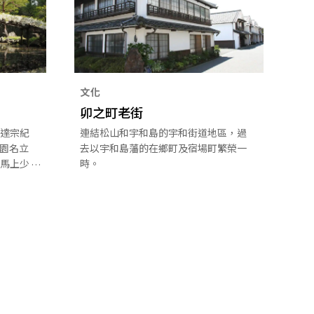
文化
卯之町老街
達宗紀
連結松山和宇和島的宇和街道地區，過
。園名立
去以宇和島藩的在鄉町及宿場町繁榮一
馬上少
時。
，不樂