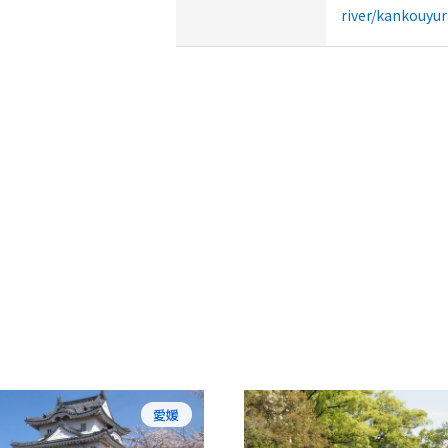
river/kankouyu
愛媛