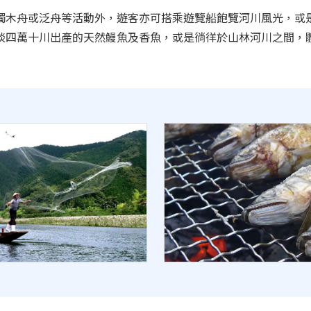
獨木舟或泛舟等活動外，遊客亦可搭乘遊覽船飽覽河川風光，或
啖四萬十川出產的天然鰻魚及香魚，或是徜徉於山林河川之間，