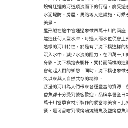
蜿蜒迂迴的河道順流而下的行程，廣受遊
水泥堤防、房屋、馬路等人造設施，可乘
美景。
屋形船在途中會通過象徵四萬十川的兩座
建造任何大型水庫，每遇大雨水位便會上
這樣的河川特性，於是有了沈下橋這樣的
沉入水中，減少水流的阻力，在四萬十川
身影。沈下橋捨去欄杆，獨特而簡樸的造
會勾起人們的鄉愁。同時，沈下橋也象徵
久以來與大自然共存的精神。
潺湲的河川為人們帶來各種豐富的資源。
香魚都十分受到饕客歡迎，品牌享譽全日
萬十川當季食材所製作的便當等美食。此
餐，還可品嚐到碳烤蒲燒鰻魚及鹽烤香魚