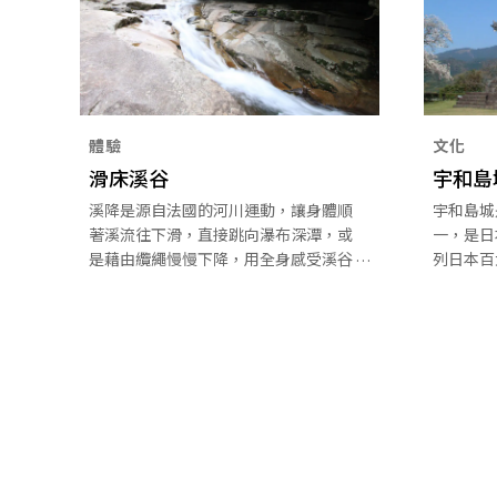
體驗
文化
滑床溪谷
宇和島
溪降是源自法國的河川運動，讓身體順
宇和島城
著溪流往下滑，直接跳向瀑布深潭，或
一，是日
是藉由纜繩慢慢下降，用全身感受溪谷
列日本百
奧妙。
心，海拔
陵的平山