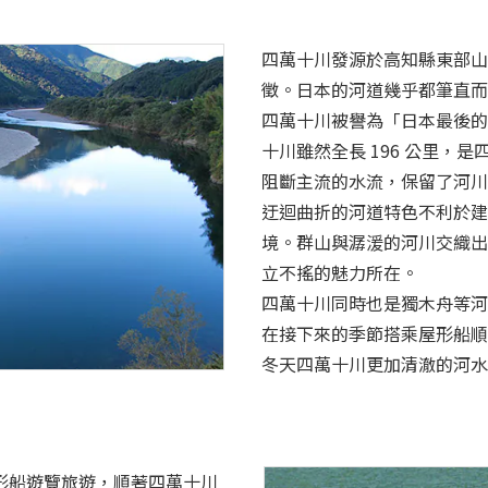
四萬十川發源於高知縣東部山
徵。日本的河道幾乎都筆直而
四萬十川被譽為「日本最後的
十川雖然全長 196 公里，
阻斷主流的水流，保留了河川
迂迴曲折的河道特色不利於建
境。群山與潺湲的河川交織出
立不搖的魅力所在。
四萬十川同時也是獨木舟等河
在接下來的季節搭乘屋形船順
冬天四萬十川更加清澈的河水
形船遊覽旅遊，順著四萬十川