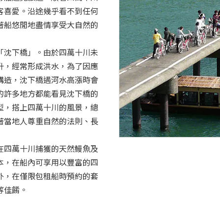
客喜愛。沿途幾乎看不到任何
著船悠閒地盡情享受大自然的
「沈下橋」。由於四萬十川未
升，經常形成洪水，為了因應
構造，沈下橋遇河水高漲時會
的許多地方都能看見沈下橋的
型，搭上四萬十川的風景，總
著當地人尊重自然的法則、長
在四萬十川捕獲的天然鰻魚及
本，在船內可享用以豐富的四
外，在僅限包租船時預約的套
等佳餚。