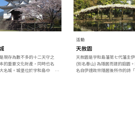
活動
城
天赦園
是現存為數不多的十二天守之
天赦園是宇和島藩第七代藩主伊
本的重要文化財產，同時也名
(別名春山) 為隱居而建的庭園
大名城。城堡位於宇和島中
名自伊達政宗隱居後所作的詩「
高度約 80 公尺，是建造在丘
年過，世平白髮多。殘軀天所赦
城。
是如何？」