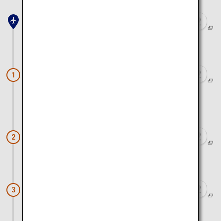
Flughafen Kansai
ca. 1 Stunde 20 Minuten mit dem Zug
Nara (Nara Park)
1
ca. 1 Stunde 20 Minuten mit dem Zug und dem
Bus
Kinkaku-ji-Tempel
2
ca. 1 Stunde mit dem Bus und zu Fuß
Kiyomizu-Tempel
3
ca. 30 Minuten zu Fuß und mit dem Zug