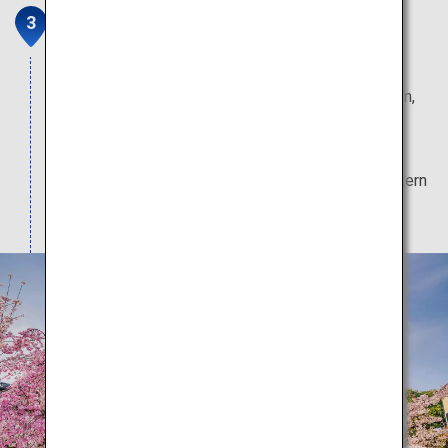
Kiyomizu-Tempel
Besucher aus aller Welt kommen hierher, um die
spektakuläre Landschaft der Saison zu betrachten,
während sich die Architektur mit der natürlichen
Schönheit der Kirschblüten im Frühling, den
dunkelgrünen Blättern im Sommer, den roten Blättern
im Herbst und dem Schnee im Winter verbindet.