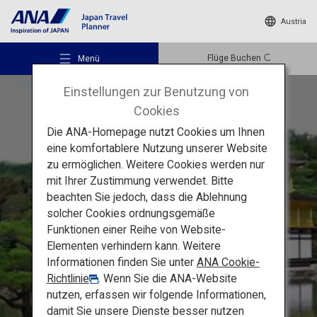
Austria
Flüge Buchen
Menü
Einstellungen zur Benutzung von
Cookies
Die ANA-Homepage nutzt Cookies um Ihnen
eine komfortablere Nutzung unserer Website
zu ermöglichen. Weitere Cookies werden nur
Empfohlene Orte
mit Ihrer Zustimmung verwendet. Bitte
beachten Sie jedoch, dass die Ablehnung
Die Highlights von Kansai
solcher Cookies ordnungsgemäße
Reiseideen
Funktionen einer Reihe von Website-
Kyoto und Nara:
Elementen verhindern kann. Weitere
Informationen finden Sie unter
ANA Cookie-
UNESCO-Weltkulturerbe
Reiseziele
Richtlinie
. Wenn Sie die ANA-Website
nutzen, erfassen wir folgende Informationen,
damit Sie unsere Dienste besser nutzen