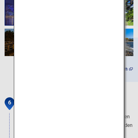
Mehr erfahren
Doutonbori und Shinsaibashi
Die beliebteste Sehenswürdigkeit in Osaka. Kaufen
Sie ein und speisen Sie in dieser Straße, die von den
lokalen Reizen Osakas überfüllt ist.