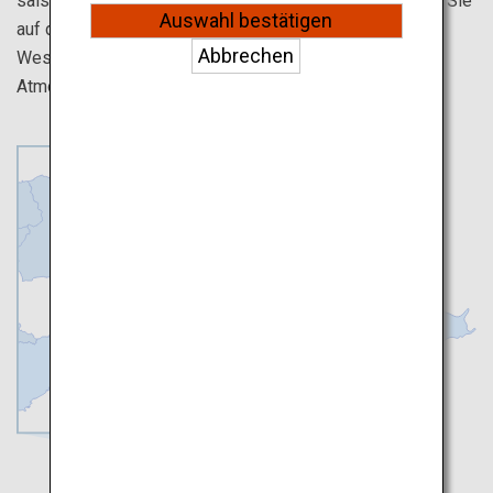
saisonale Schönheit und die zahlreichen Tempel. Gehen Sie
Auswahl bestätigen
auf den einzigartigen Straßen von Osaka, dem Tor zum
Abbrechen
Westen Japans, und erleben Sie die einzigartige
Atmosphäre, die sie von Tokio aus haben.
Kyoto
Osaka
Nara