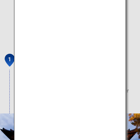
Nara
Erleben Sie die 1.400-jährige Geschichte dieser
antiken Stadt in Japan. Hier befinden sich viele
Weltkulturerbestätten wie der Todai-ji-Tempel, der
Kasuga-Schrein und der Nara-Park.