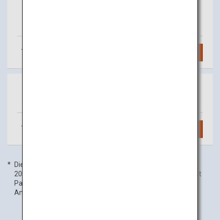
Tokio
Osaka
(Haneda)
(Itami)
Täglich
15
Flüge
Suchen
Tokio
Osaka
(Narita)
(Itami)
Täglich
2
Flüge
Suchen
Die Flugfrequenzangaben beziehen sich auf den 1. Januar
2020. Die Inlandsflugfrequenz umfasst Codeshare-Flüge mit
Partnerfluggesellschaften und kann ohne vorherige
Ankündigung geändert werden.