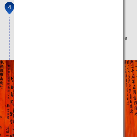
Fushimi Inari Taisha
Hauptheiligtum des Inari-Gottes, der seit 1.300
Jahren von Menschen verehrt wird. Reihen von
zinnoberroten Torii-Toren strahlen eine mysteriöse
Atmosphäre aus.