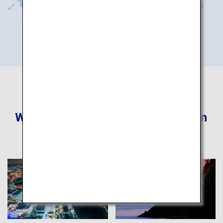
Weitere empfohlene Reiserouten