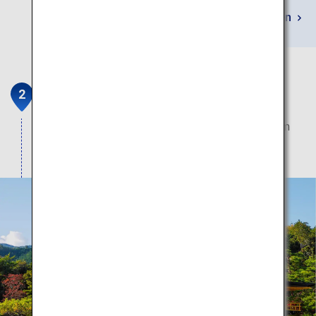
Mehr erfahren
Kinkaku-ji-Tempel
Spektakulärer Goldtempel, der direkt neben einem
riesigen Teich glitzert.