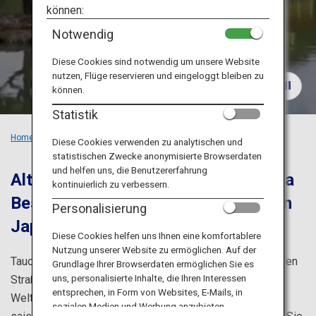
Reiseinformationen
können:
Notwendig
ANA Services
Diese Cookies sind notwendig um unsere Website
nutzen, Flüge reservieren und eingeloggt bleiben zu
können.
Schließen
Statistik
Home
Empfohlene Orte
Die Highlights von Kansai
Diese Cookies verwenden zu analytischen und
statistischen Zwecke anonymisierte Browserdaten
und helfen uns, die Benutzererfahrung
Alte Städte in Japan: Kyoto und Nara
kontinuierlich zu verbessern.
Besuchen Sie die klassischen Orte in
Personalisierung
Japan
Diese Cookies helfen uns Ihnen eine komfortablere
Nutzung unserer Website zu ermöglichen. Auf der
Tauchen Sie ein in die Geschichte und Kultur Japans in den
Grundlage Ihrer Browserdaten ermöglichen Sie es
uns, personalisierte Inhalte, die Ihren Interessen
Straßen von Kyoto und Nara, in denen sich mehrere
entsprechen, in Form von Websites, E-Mails, in
Weltkulturerbestätten befinden, und bewundern Sie die
sozialen Medien und Werbung anzubieten.