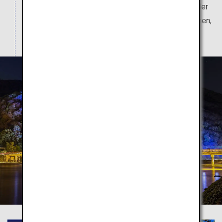
Der Ort, an dem sich in der Heian-Zeit die Villen der
Adligen befanden. Fantasiewelt aus Bambus Hainen,
die so weit das Auge reicht.