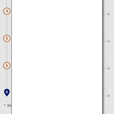
Fushimi Inari Taisha
4
ca. 1 Stunde 10 Minuten mit dem Zug und zu Fuß
Arashiyama (Arashiyama Park)
5
ca. 1 Stunde 20 Minuten mit dem Zug
Doutonbori und Shinsaibashi
6
ca. 50 Minuten mit dem Zug
Flughafen Kansai
Bitte orientieren Sie sich an den Reisezeiten