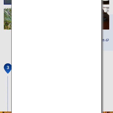
(Auf Japanisch) Mehr erfahren
Ishigaki-Stalaktitenhöhle
In der größten Stalaktitenhöhle auf Japans
südlichster Insel Ishigaki können Sie glitzernde
Stalaktiten und eine traumhaft glitzernde
Höhlenbeleuchtung bestaunen.