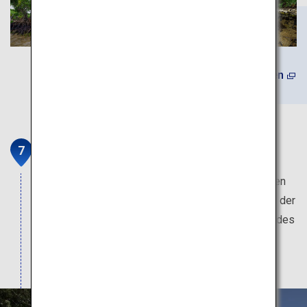
Mehr erfahren
Pinaisara-Wasserfall
Begeben Sie sich auf eine Wanderung vom Becken
zur Spitze des Pinaisara-Wasserfalls – mit 53 m der
höchste in Okinawa. Die Aussicht von der Spitze des
Wasserfalls mit Blick auf die weitläufigen
Mangrovenwälder ist atemberaubend schön.