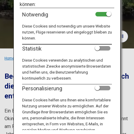
Reiseinformationen
können:
Notwendig
ANA Services
Diese Cookies sind notwendig um unsere Website
nutzen, Flüge reservieren und eingeloggt bleiben zu
können.
Schließen
Statistik
Home
Empfohlene Orte
Die Ferninseln in Okinawa
Diese Cookies verwenden zu analytischen und
statistischen Zwecke anonymisierte Browserdaten
und helfen uns, die Benutzererfahrung
Begeben Sie sich auf Streifzüge durch
kontinuierlich zu verbessern.
die unberührte Landschaft und
Personalisierung
entspannen Sie in Luxus-Resorts
Diese Cookies helfen uns Ihnen eine komfortablere
Nutzung unserer Website zu ermöglichen. Auf der
Ein Besuch des entlegenen Archipels, das zur Präfektur
Grundlage Ihrer Browserdaten ermöglichen Sie es
uns, personalisierte Inhalte, die Ihren Interessen
Okinawa gehört, ist ganzjährig empfehlenswert und beginnt
entsprechen, in Form von Websites, E-Mails, in
am Flughafen der Insel Ishigaki. Die durchschnittliche
sozialen Medien und Werbung anzubieten.