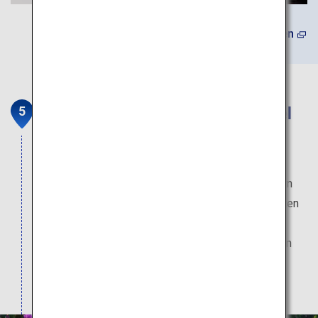
(Auf Englisch) Mehr erfahren
Die HOSHINOYA-Taketomi-Insel
Mit der Fähre nur ca. 10 Minuten von Ishigaki
entfernt. Flanieren Sie durch die Straßen dieser
entlegenen Insel, die von hübschen Ziegeldächern
und weißen Sandwegen gesäumt sind. Übernachten
Sie auf der HOSHINOYA-Taketomi-Insel mit ihrer
traditionellen Okinawa-Architektur und entspannen
Sie sich bei Sanshin-Klängen unter dem
Sternenhimmel.