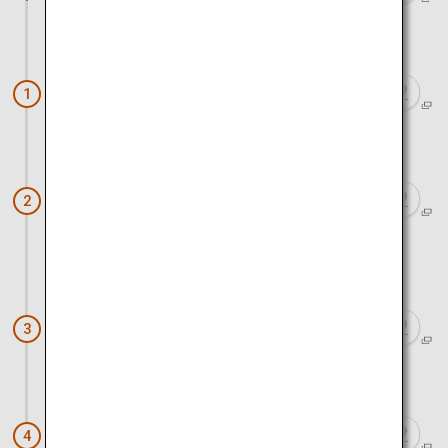
ca. 30 Minuten mit dem Auto
Kabira-Bucht
1
ca. 30 Minuten mit dem Auto
Kulinarische Highlights und Awamori
2
aus Ishigaki (Ishigakijima Village)
ca. 10 Minuten mit dem Auto
Ishigaki-Stalaktitenhöhle
3
ca. 15 Minuten mit dem Auto
Keramikkunst aus Ishigaki-yaki
4