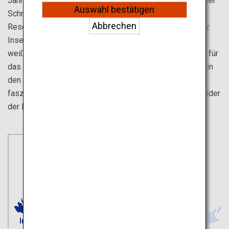
Jahrestemperatur beträgt 24,3 °C. Genießen Sie nach einer
Auswahl bestätigen
Schnorcheltour die luxuriöse Atmosphäre der Spitzen-
Abbrechen
Resorts von Ishigaki. Flanieren Sie durch die Straßen der
Insel Taketomi, die von hübschen Ziegeldächern und
weißen Sandwegen gesäumt sind. Entscheiden Sie sich für
das Außergewöhnliche und buchen Sie einen Aufenthalt in
den Privatvillen von HOSHINOYA. Entdecken Sie die
faszinierenden Mangroven und subtropischen Regenwälder
der Insel Iriomote.
Ishigaki
Taketomi
Iriomote