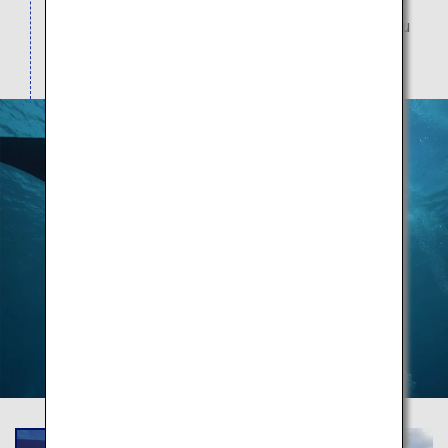
atemberaubenden Anblick der Inseln im türkisblau
bis smaragdgrün schimmernden Meer.