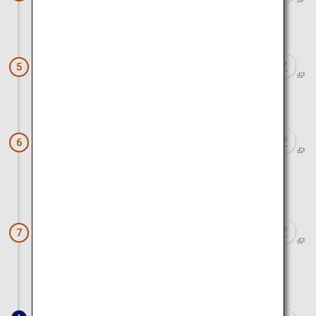
ca. 40 Minuten mit dem Auto und der Fähre
Die HOSHINOYA-Taketomi-Insel
5
ca. 50 Minuten mit dem Auto und der Fähre
Mangroven-Bootstour auf dem Fluss
6
Nakama
ca. 50 Minuten mit dem Auto
Pinaisara-Wasserfall
7
ca. 1 Stunde 20 Minuten mit dem Auto und der
Fähre