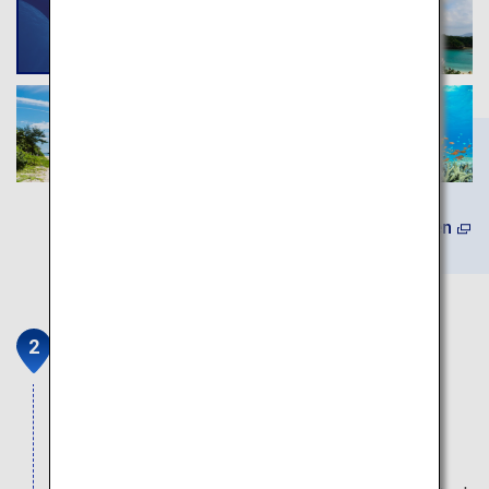
Mehr erfahren
Kulinarische Highlights und
Awamori aus Ishigaki
Ishigaki ist für ausgezeichnetes Rindfleisch und
tropische Ananas bekannt. Auch Awamori, den