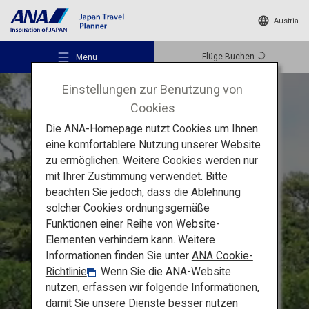
Austria
Flüge Buchen
Menü
Einstellungen zur Benutzung von
Cookies
Die ANA-Homepage nutzt Cookies um Ihnen
eine komfortablere Nutzung unserer Website
zu ermöglichen. Weitere Cookies werden nur
Empfohlene Orte
mit Ihrer Zustimmung verwendet. Bitte
Die Ferninseln in Okinawa
beachten Sie jedoch, dass die Ablehnung
solcher Cookies ordnungsgemäße
Reiseideen
Ishigaki, Taketomi
Funktionen einer Reihe von Website-
Elementen verhindern kann. Weitere
und Iriomote:
die tropischen
Informationen finden Sie unter
ANA Cookie-
Reiseziele
Inseln Japans
Richtlinie
. Wenn Sie die ANA-Website
nutzen, erfassen wir folgende Informationen,
damit Sie unsere Dienste besser nutzen