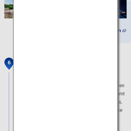
(Auf Englisch) Mehr erfahren
Mangroven-Bootstour auf dem
Fluss Nakama
Die Insel Iriomote ist mit Dschungel und Mangroven
bedeckt. Am Ufer des Flusses Nakama, der berühmt
ist für einen der größten Mangrovenwälder Japans,
können Sie mit etwas Glück blaue Einsiedlerkrebse
entdecken, die nirgendwo sonst zu finden ist.