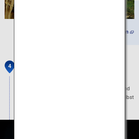
Mehr erfahren
Keramikkunst aus Ishigaki-yaki
Die wunderschönen Blautöne symbolisieren die
Farben des Meeres. Die Keramikgegenstände sind
ideale Souvenirs. In Ateliers können Besucher selbst
schöpferisch tätig werden.