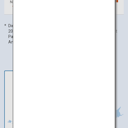
Naha
Ishigaki
Täglich
7
Flüge
Die Flugfrequenzangaben beziehen sich auf den 1. Januar
2020. Die Inlandsflugfrequenz umfasst Codeshare-Flüge mit
Partnerfluggesellschaften und kann ohne vorherige
Ankündigung geändert werden.