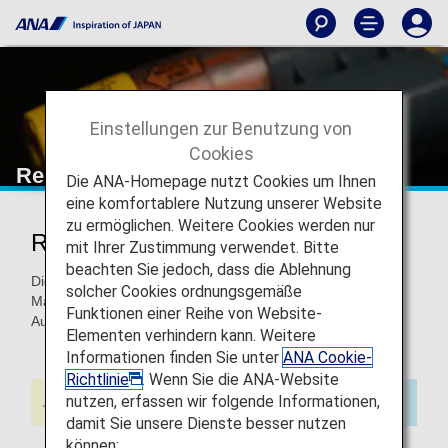
Einstellungen zur Benutzung von
Cookies
Reisende mit Allergien
Die ANA-Homepage nutzt Cookies um Ihnen
eine komfortablere Nutzung unserer Website
zu ermöglichen. Weitere Cookies werden nur
Reisende mit Allergien
mit Ihrer Zustimmung verwendet. Bitte
beachten Sie jedoch, dass die Ablehnung
Diese Seite enthält Informationen zu allergenfreien
solcher Cookies ordnungsgemäße
Mahlzeiten auf internationalen Flügen sowie zu
Funktionen einer Reihe von Website-
Autoinjektoren usw.
Elementen verhindern kann. Weitere
Informationen finden Sie unter
ANA Cookie-
Richtlinie
. Wenn Sie die ANA-Website
nutzen, erfassen wir folgende Informationen,
damit Sie unsere Dienste besser nutzen
können: