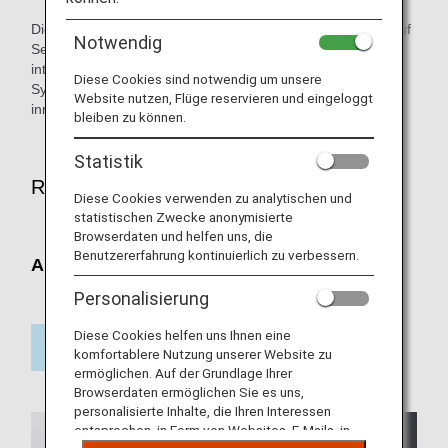
Die Symbole „Innerjapanisch“ und „International“ weisen auf
Notwendig
Serviceunterschiede zwischen innerjapanischen und
internationalen Flügen hin. Inhalte, die nicht mit einem
Diese Cookies sind notwendig um unsere
Symbol gekennzeichnet sind, gelten sowohl für
Website nutzen, Flüge reservieren und eingeloggt
innerjapanische als auch für internationale Flüge.
bleiben zu können.
Statistik
Reisende mit Allergien
Diese Cookies verwenden zu analytischen und
statistischen Zwecke anonymisierte
Browserdaten und helfen uns, die
Benutzererfahrung kontinuierlich zu verbessern.
Allergenfreie Mahlzeiten
Personalisierung
Diese Cookies helfen uns Ihnen eine
komfortablere Nutzung unserer Website zu
ermöglichen. Auf der Grundlage Ihrer
Browserdaten ermöglichen Sie es uns,
personalisierte Inhalte, die Ihren Interessen
entsprechen, in Form von Websites, E-Mails, in