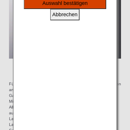
sozialen Medien und Werbung anzubieten.
Auswahl bestätigen
Abbrechen
* Beispielbild. Menü variiert je nach Saison.
Für internationale Flüge bieten wir zwei Arten von Mahlzeiten
an: Mahlzeit frei von acht Allergenen (enthält keine
Garnelen, Krabben, Walnüsse, Weizen, Buchweizen, Eier,
Milch und Erdnüsse) und eine Mahlzeit frei von 28
Allergenen (zusätzlich zu den acht Allergenen ist sie
außerdem frei von Mandeln, Seeohr, Tintenfisch,
Lachsrogen, Orange, Cashewnüsse, Kiwi, Rind, Sesam,
Lachs, Makrele, Sojabohnen, Huhn, Bananen,