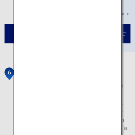
Mehr erfahren
Buchen Sie eine Tour nach Kamikochi
Togakushi-Schrein
Der Togakushi-Schrein befindet sich am Fuße des
Togakushi-Bergs, wo Kuzuryu, der neunköpfige
Drache und Gott des Wassers der Sage nach lebt.
Erleben Sie seine mythischen Kräfte, während Sie
auf dem Pilgerweg zu den fünf Schreinen inmitten
der wunderschönen Natur wandern. Probieren Sie in