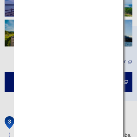
(Auf Englisch) Mehr erfahren
Buchen Sie eine Tour zum Yamanaka-See
Budounooka
Ein Weingut, einer der führenden Weinanbaubetriebe,