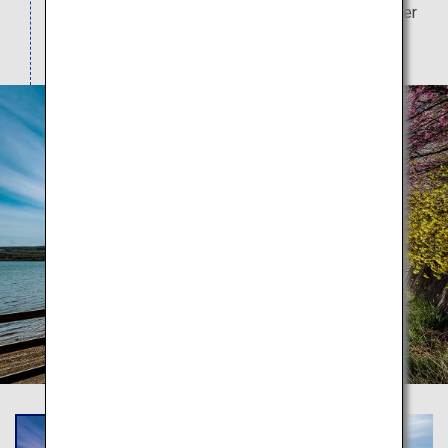
Phänomen „Diamond Fuji“ beobachten, bei dem der
Gipfel des Fuji mit der Sonne verschmilzt.