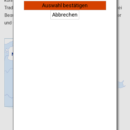
können. Erleben Sie den Inbegriff von japanischen
Auswahl bestätigen
Traditionen und Kultur, bei Aufenthalten in Tempeln und bei
Abbrechen
Besuchen von Schreinen, die zur Regeneration von Körper
und Geist beitragen.
Nagano
Yamanashi