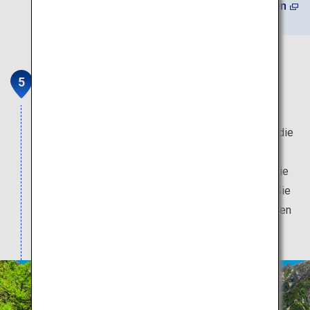
(Auf Japanisch) Mehr erfahren
Kamikochi
Die zugängliche und atemberaubende Natur von
Kamikochi bietet eine erfrischende Atmosphäre, die
Körper und Geist entspannt und diese Region zu
einem beliebten Reiseziel macht. Den Blick auf die
Kappa-Brücke vor der Hotaka-Bergkette sollten Sie
sich nicht entgehen lassen. Eintägige Wanderrouten
vor Ort sind ebenfalls sehr zu empfehlen.