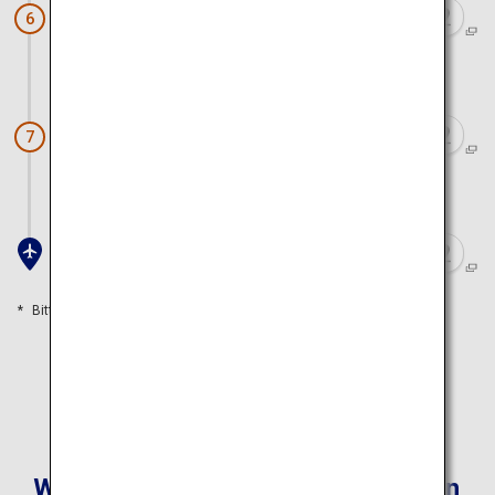
Togakushi-Schrein
6
ca. 3 Stunden mit dem Auto
Burg Matsumoto
7
ca. 4 Stunden mit dem Zug
Flughafen Narita
Bitte orientieren Sie sich an den Reisezeiten
Weitere empfohlene Reiserouten