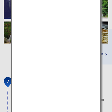
Mehr erfahren
Burg Matsumoto
Die Burg Matsumoto steht hoheitsvoll vor der
Kulisse der majestätischen japanischen Alpen. Von
außen betrachtet scheint sie fünf Geschosse zu