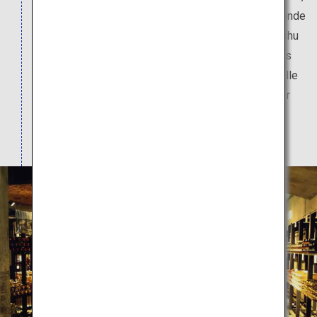
hoch oben auf einem Hügel bietet eine faszinierende
Aussicht auf die ausgedehnten Weinberge in Koshu
in der Präfektur Yamanashi. Bei einem Besuch des
Weinguts, zu dem ein Gasthaus, eine Thermalquelle
und ein Restaurant gehören, können Sie einige der
200 Weine probieren und die Weinanbauregion
gemütlich erkunden.