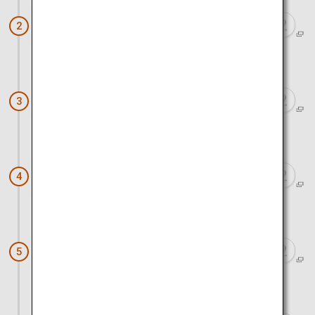
Yamanaka-See
2
ca. 1 Stunde mit dem Auto
Budounooka
3
ca. 20 Minuten mit dem Auto
ZEN & BED Bogetsuan
4
ca. 3 Stunden mit dem Auto
Kamikochi
5
ca. 2 Stunden mit dem Auto