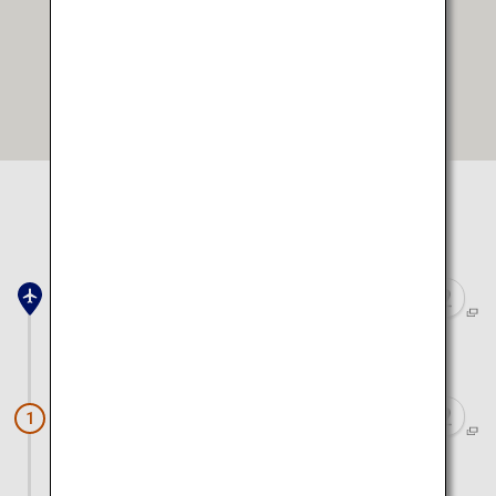
In Google Maps öffnen
Standort wählen, um diesen auf der Karte anzuzeigen
Flughafen Narita
ca. 4 Stunden mit dem Zug
Fuji (Kawaguchi-See)
1
ca. 30 Minuten mit dem Auto