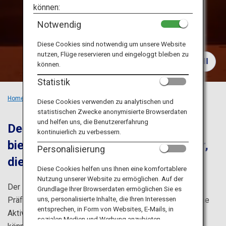
Erlebnisse
Reiseinformationen
können:
Notwendig
ANA Services
Diese Cookies sind notwendig um unsere Website
nutzen, Flüge reservieren und eingeloggt bleiben zu
können.
Schließen
Statistik
Home
Empfohlene Orte
Sommerspaß in Yamanashi und Nagano
Diese Cookies verwenden zu analytischen und
statistischen Zwecke anonymisierte Browserdaten
und helfen uns, die Benutzererfahrung
Der Fuji und die Japanischen Alpen
kontinuierlich zu verbessern.
bieten im Sommer eine üppige Natur,
Personalisierung
die Ihren Geist erfrischt.
Diese Cookies helfen uns Ihnen eine komfortablere
Nutzung unserer Website zu ermöglichen. Auf der
Der Fuji und die Japanischen Alpen befinden sich in den
Grundlage Ihrer Browserdaten ermöglichen Sie es
uns, personalisierte Inhalte, die Ihren Interessen
Präfekturen Yamanashi und Nagano, wo Sie verschiedene
entsprechen, in Form von Websites, E-Mails, in
Aktivitäten inmitten der majestätischen Natur genießen
sozialen Medien und Werbung anzubieten.