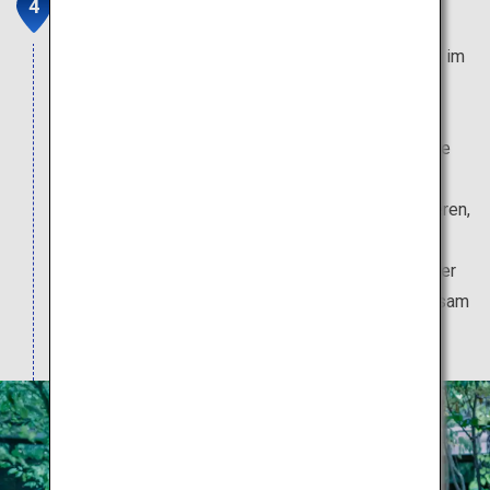
ZEN & BED Bogetsuan
Erleben Sie die Welt von Zen und reflektieren Sie im
Bogetsuan über sich selbst. Während Ihres
Aufenthalts können Sie Ihr Herz und Ihren Körper
durch eine Zazen-Sitzmeditation und authentische
buddhistische Küche reinigen. Nehmen Sie sich
etwas Zeit, um sich auf sich selbst zu konzentrieren,
indem Sie sich mit der Zen-Denkweise vertraut
machen. Bitte beachten Sie, dass die Gästezimmer
zwar privat sind, Bad und Dusche jedoch gemeinsam
genutzt werden.