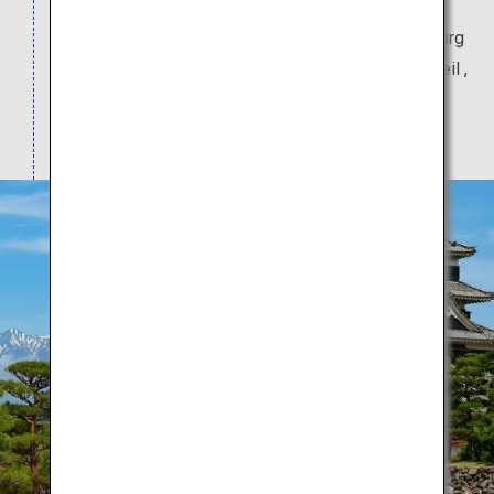
umfassen, aber im Inneren befinden sich sechs
Stockwerke. Sie gilt als älteste noch erhaltene Burg
dieser Art in Japan. Nehmen Sie an der Führung teil ,
um mehr über seine Geschichte zu erfahren
(kostenpflichtig).