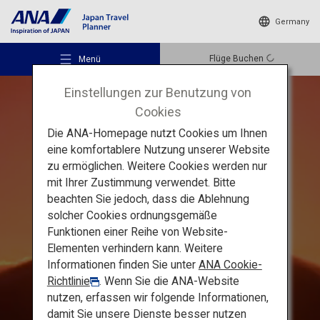
Germany
Flüge Buchen
Menü
Einstellungen zur Benutzung von
Cookies
Die ANA-Homepage nutzt Cookies um Ihnen
eine komfortablere Nutzung unserer Website
Sommerspaß in Yamanashi und Nagano
zu ermöglichen. Weitere Cookies werden nur
Empfohlene Orte
mit Ihrer Zustimmung verwendet. Bitte
Der Fuji und die
beachten Sie jedoch, dass die Ablehnung
solcher Cookies ordnungsgemäße
Japanischen Alpen:
Reiseideen
Funktionen einer Reihe von Website-
Abenteuer in der
Elementen verhindern kann. Weitere
Informationen finden Sie unter
ANA Cookie-
freien Natur
und
Reiseziele
Richtlinie
. Wenn Sie die ANA-Website
fantastische kulturelle
nutzen, erfassen wir folgende Informationen,
damit Sie unsere Dienste besser nutzen