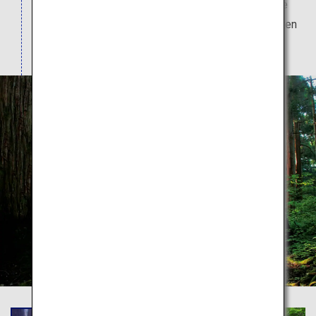
einem der vielen Lokale der Region unbedingt die
Soba-Nudeln von Togakushi, die zu den drei besten
Soba-Nudelsorten Japans zählen.