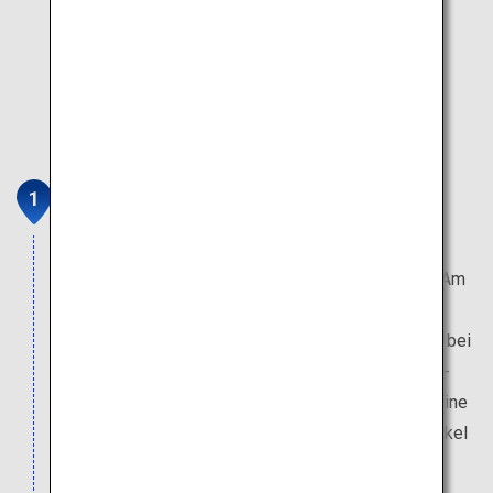
Fuji
Der Fuji ist bekanntermaßen der höchste Berg
Japans und kann im Sommer bestiegen werden. Am
Gipfel bietet sich ein spektakulärer Blick auf den
Sonnenaufgang. Nach der Wanderung können Sie bei
einem Bad in den Thermalquellen des Kawaguchi-
Sees den Blick auf den Berg genießen, der für seine
schön proportionierte Gestalt aus jedem Blickwinkel
berühmt ist.