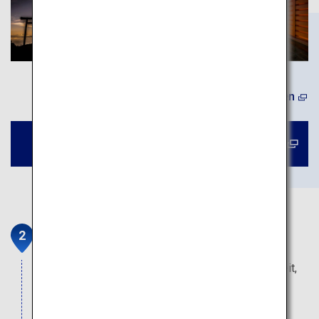
(Auf Englisch) Mehr erfahren
Buchen Sie eine Tour zum Fuji
Yamanaka-See
Eine Radtour um den See ist eine gute Möglichkeit,
den Fuji zu betrachten und die herrliche Natur zu
spüren. Von Oktober bis Februar können Sie das