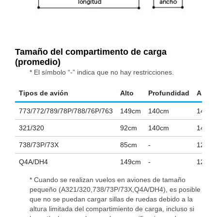
Tamaño del compartimento de carga
(promedio)
* El símbolo “-” indica que no hay restricciones.
Tipos de avión
Alto
Profundidad
Anch
773/772/789/78P/788/76P/763
149cm
140cm
142c
321/320
92cm
140cm
143c
738/73P/73X
85cm
-
121c
Q4A/DH4
149cm
-
127c
* Cuando se realizan vuelos en aviones de tamaño
pequeño (A321/320,738/73P/73X,Q4A/DH4), es posible
que no se puedan cargar sillas de ruedas debido a la
altura limitada del compartimiento de carga, incluso si