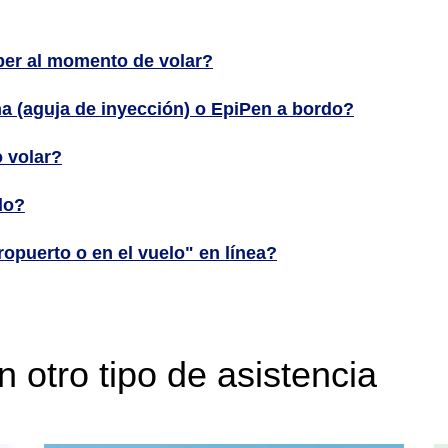
er al momento de volar?
na (aguja de inyección) o EpiPen a bordo?
 volar?
lo?
ropuerto o en el vuelo" en línea?
n otro tipo de asistencia