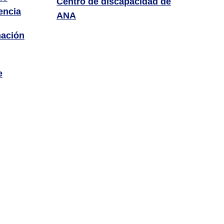
Centro de discapacidad de
encia
ANA
mación
e