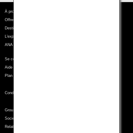
À propos d'ANA
Offres et annonces
Destinations desservies
L'expérience ANA
ANA Mileage Club
Se connecter à ANA
Aide technique (Accessibilité)
Plan du site
Conditions de transport
Groupe ANA
Sociétés du groupe
Relations avec les investisseurs