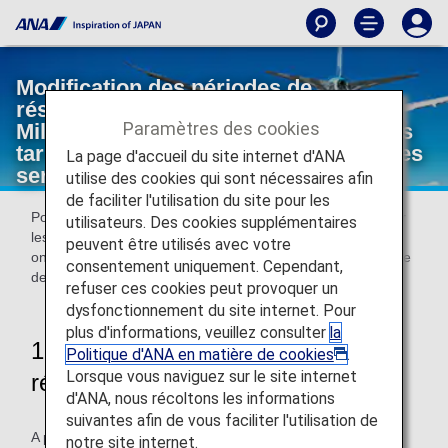
Modification des périodes de
réservation concernant le cumul de
Paramètres des cookies
Miles sur les vols intérieurs ANA et les
tarifs accompagnants AMC, et arrêt des
La page d'accueil du site internet d'ANA
services de pré-réservation.
utilise des cookies qui sont nécessaires afin
de faciliter l'utilisation du site pour les
Pour les Miles cumulés sur les vols intérieurs d'ANA et pour
utilisateurs. Des cookies supplémentaires
les tarifs accompagnants AMC, les périodes de réservation
peuvent être utilisés avec votre
ont été prolongées. De plus, pour certains clients, le Service
consentement uniquement. Cependant,
de pré-réservation a été résilié.
refuser ces cookies peut provoquer un
dysfonctionnement du site internet. Pour
plus d'informations, veuillez consulter
la
1. Modification des périodes de
Politique d'ANA en matière de cookies
.
Lorsque vous naviguez sur le site internet
réservation
d'ANA, nous récoltons les informations
suivantes afin de vous faciliter l'utilisation de
A partir du 3 février 2025 inclus, les réservations pourront
notre site internet.