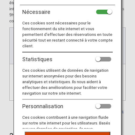
être faites, dans le cadre du cumul de Miles pour les vols
intérieurs d'ANA ou pour les tarifs accompagnants AMC, dès
Nécessaire
9h30 (JST) et ce 355 jours avant la date de départ (sans
compter le jour du départ).
Ces cookies sont nécessaires pour le
fonctionnement du site internet et vous
permettent d'effectuer des réservations en toute
Actuelles
Après les modifications
sécurité tout en restant connecté à votre compte
(Pour les réservations
(Pour les réservations à
client.
jusqu'au 2 février 2025
partir du 3 février 2025)
inclus.)
Statistiques
Ces cookies utilisent de données de navigation
A partir de la publication
Dès 9h30, 355 jours avant
sur internet anonymées pour des besoins
des nouveaux horaires de
la date du départ, jusqu'à
analytiques et statistiques. Ils nous aident à
vol et jusqu'à la veille du
la veille du départ
effectuer des améliorations pour faciliter votre
départ*1
navigation sur notre site internet.
Personnalisation
*1.
Cf.
les périodes de réservation des vols intérieurs
d'ANA
pour plus de détails.
Ces cookies contribuent à une navigation fluide
sur notre site internet pour les utilisateurs. Basés
sur vos données de navigation, ils nous
permettent de fournir du contenu qui correspond