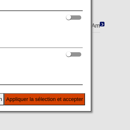
Fi/Entertainment
Shopping
Amenity
inks, an array of useful facilities for
mation page for details.
n
Appliquer la sélection et accepter