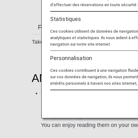
d'effectuer des réservations en toute sécurité
Statistiques
From Check-in to Boarding and Arriv
Ces cookies utilisent de données de navigatio
analytiques et statistiques. Ils nous aident à ef
Take a moment to relax in one of our prem
navigation sur notre site internet.
Personnalisation
Ces cookies contribuent à une navigation fluide 
ANA LOUNGE
sur vos données de navigation, ils nous permet
intérêts personnels à travers nos sites internet,
Take a moment to relax before departure 
business trips, as well as newspapers 
* We provide digital contents such as
You can enjoy reading them on your ow