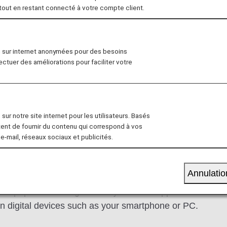
 tout en restant connecté à votre compte client.
al
Lounge
Seat
Dining/Drink
Wi-
n sur internet anonymées pour des besoins
fectuer des améliorations pour faciliter votre
ium lounges before departure.
sur notre site internet pour les utilisateurs. Basés
tent de fournir du contenu qui correspond à vos
 e-mail, réseaux sociaux et publicités.
in one of our lounges. Our lounges boast a selection of dr
and magazines. Please see the ANA Lounge Service infor
Annulatio
 newspapers and magazines by the ANA app.
n digital devices such as your smartphone or PC.