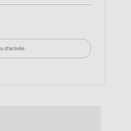
eu d'arrivée
fié
départ du voyage retour