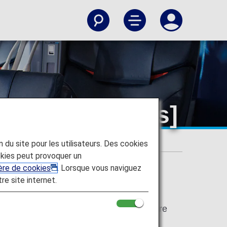
mestic Flights]
on du site pour les utilisateurs. Des cookies
kies peut provoquer un
ière de cookies
. Lorsque vous naviguez
tre site internet.
e for Japan domestic flights have been
 "Economy Class" respectively. There are