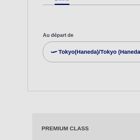
Au départ de
Tokyo(Haneda)/Tokyo (Haneda
Rechercher plusieurs villes
Economy
Rechercher un aller-retour en différen
Date et créneau horaire de départ du v
Sélectionnez la date
PREMIUM CLASS
Aucun temps spécifié