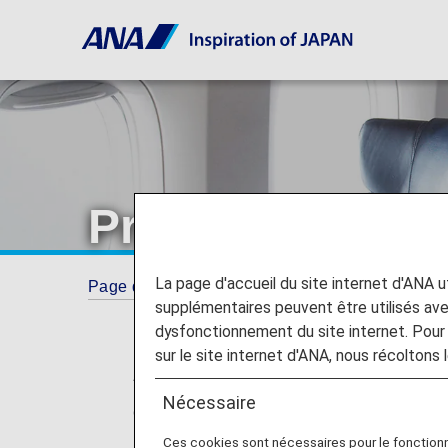
Premium Class 
La page d'accueil du site internet d'ANA uti
Page d'accueil
Guide
Premium Class loung
supplémentaires peuvent être utilisés a
dysfonctionnement du site internet. Pour 
sur le site internet d'ANA, nous récoltons l
* For flights departing on or after May
Nécessaire
changed from "Premium Class" and "Eco
no plans for any changes to the service 
Ces cookies sont nécessaires pour le fonction