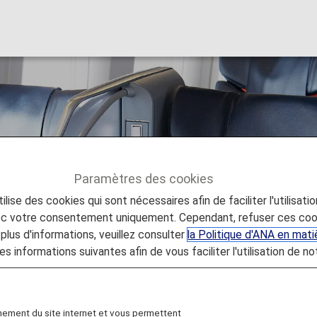
lounge(s) [Japan Do
Paramètres des cookies
lise des cookies qui sont nécessaires afin de faciliter l'utilisati
e(s) [Japan Domestic Flights]
vec votre consentement uniquement. Cependant, refuser ces coo
plus d'informations, veuillez consulter
la Politique d'ANA en mat
es informations suivantes afin de vous faciliter l'utilisation de no
 19, 2026, the descriptions on the reservation search pag
nomy Class Seat" to "First Class (Premium Class)" and
following this change in terminology.
nement du site internet et vous permettent