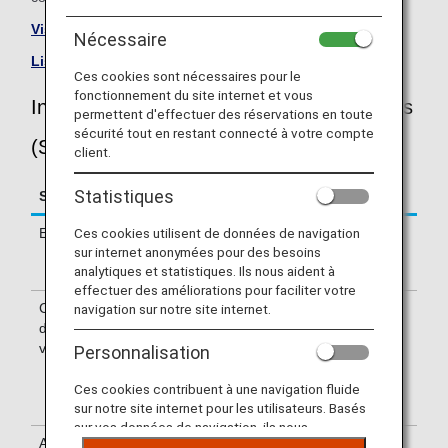
Visiter le site de Singapore Airlines
.
Nécessaire
Liste des vols en partage de code
.
Ces cookies sont nécessaires pour le
fonctionnement du site internet et vous
Informations sur les vols Singapore Airlines
permettent d'effectuer des réservations en toute
sécurité tout en restant connecté à votre compte
(SQ)
client.
Statistiques
Service
Description
Ces cookies utilisent de données de navigation
Enregistrement
Enregistrement au comptoir
sur internet anonymées pour des besoins
Singapore Airlines (SQ). Vérifiez le
analytiques et statistiques. Ils nous aident à
terminal de départ sur votre billet.
effectuer des améliorations pour faciliter votre
Confirmation
Les numéros de vol de
navigation sur notre site internet.
du numéro de
Singapore Airlines (SQ) figurent sur la
vol
carte d'embarquement. Les écrans
Personnalisation
d'information à l'aéroport affichent soit
les deux numéros de vol NH et SQ, soit
Ces cookies contribuent à une navigation fluide
uniquement le numéro de vol SQ.
sur notre site internet pour les utilisateurs. Basés
sur vos données de navigation, ils nous
Accès aux
Pour connaître les modalité d'utilisation
permettent de fournir du contenu qui correspond