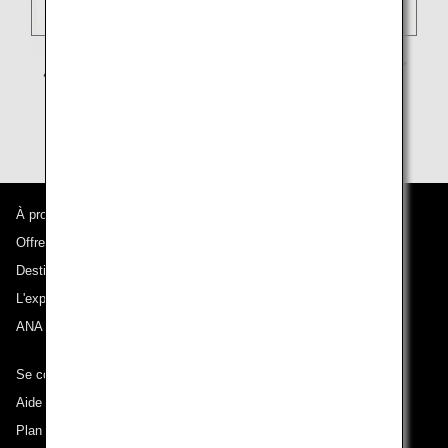
À propos d'ANA
Offres et annonces
Destinations desservies
L'expérience ANA
ANA Mileage Club
Se connecter à ANA
Aide technique (Accessibilité)
Plan du site