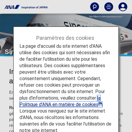
Paramètres des cookies
La page d'accueil du site internet d'ANA
Singapore Airlines (SQ)
utilise des cookies qui sont nécessaires afin
de faciliter l'utilisation du site pour les
utilisateurs. Des cookies supplémentaires
Informations sur le partage de code
peuvent être utilisés avec votre
consentement uniquement. Cependant,
avec Singapore Airlines
refuser ces cookies peut provoquer un
dysfonctionnement du site internet. Pour
En cas de vol ANA en partage de code, tous les services
plus d'informations, veuillez consulter
la
seront ceux de la compagnie aérienne qui opère le vol.
Politique d'ANA en matière de cookies
.
Remarque :
Dans la plupart des cas, les conditions
Lorsque vous naviguez sur le site internet
générales du transporteur exploitant s'appliquent aux vols en
d'ANA, nous récoltons les informations
partage de code. Veuillez vous renseigner au moment de la
suivantes afin de vous faciliter l'utilisation de
réservation ou contacter directement la compagnie aérienne
notre site internet.
concernée.