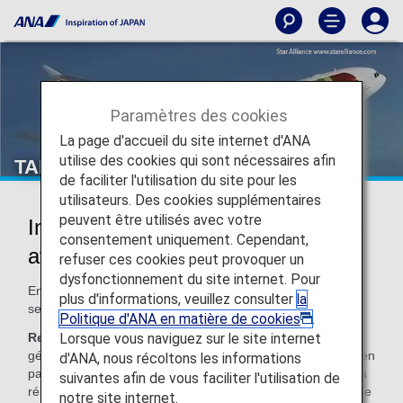
Paramètres des cookies
La page d'accueil du site internet d'ANA
utilise des cookies qui sont nécessaires afin
TAP Portugal (TP)
de faciliter l'utilisation du site pour les
utilisateurs. Des cookies supplémentaires
peuvent être utilisés avec votre
Informations sur le partage de code
consentement uniquement. Cependant,
avec TAP Portugal
refuser ces cookies peut provoquer un
dysfonctionnement du site internet. Pour
En cas de vol ANA en partage de code, tous les services
plus d'informations, veuillez consulter
la
seront ceux de la compagnie aérienne qui opère le vol.
Politique d'ANA en matière de cookies
.
Lorsque vous naviguez sur le site internet
Remarque :
Dans la plupart des cas, les conditions
générales du transporteur exploitant s'appliquent aux vols en
d'ANA, nous récoltons les informations
partage de code. Veuillez vous renseigner au moment de la
suivantes afin de vous faciliter l'utilisation de
réservation ou contacter directement la compagnie aérienne
notre site internet.