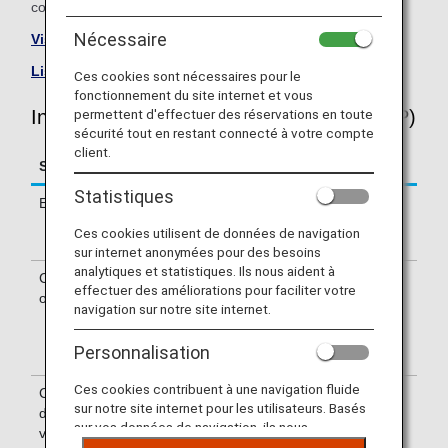
concernée.
Nécessaire
Visiter le site de TAP Portugal Airline
.
Liste des vols en partage de code
.
Ces cookies sont nécessaires pour le
fonctionnement du site internet et vous
Informations sur les vols TAP Portugal (TP)
permettent d'effectuer des réservations en toute
sécurité tout en restant connecté à votre compte
client.
Service
Description
Statistiques
Enregistrement
Enregistrement au comptoir
TAP Portugal (TP). Vérifiez le terminal
Ces cookies utilisent de données de navigation
de départ sur votre billet électronique.
sur internet anonymées pour des besoins
analytiques et statistiques. Ils nous aident à
Compagnie
Certains vols peuvent être assurés par
effectuer des améliorations pour faciliter votre
opérant le vol
les partenaires en partage de code de
navigation sur notre site internet.
TAP Portugal, dont Portugália. Les
services proposés sur ces vols peuvent
Personnalisation
différer de ceux de TAP Portugal.
Ces cookies contribuent à une navigation fluide
Confirmation
Les numéros de vol de TAP Portugal
sur notre site internet pour les utilisateurs. Basés
du numéro de
(TP) figurent sur la carte
sur vos données de navigation, ils nous
vol
d'embarquement. Les écrans
permettent de fournir du contenu qui correspond