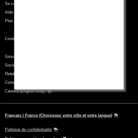
Se connecter à ANA
Aide technique (Accessibilité)
Plan du site
Conditions de transport
Groupe ANA
Sociétés du groupe
Relations avec les investisseurs
Communiqué de presse
Careers (English Only)
Français | France (Choisissez votre ville et votre langue)
Politique de confidentialité