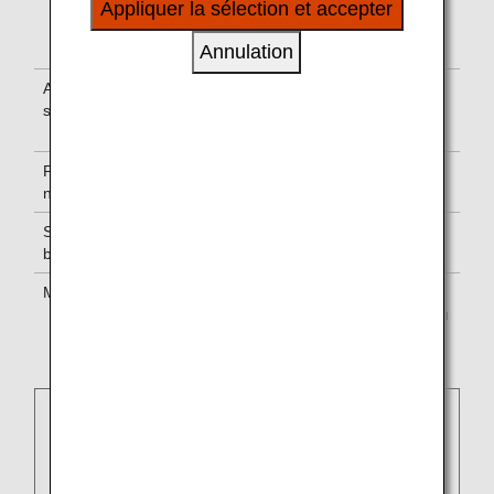
d'information à l'aéroport affichent soit
Appliquer la sélection et accepter
à vos intérêts personnels à travers nos sites
les deux numéros de vol NH et TP, soit
internet, e-mail, réseaux sociaux et publicités.
uniquement le numéro de vol TP.
Annulation
Accès aux
Pour connaître les modalité d'utilisation
salons
des salons, veuillez consulter les
informations sur les salons
.
Personnel
L'équipage est composé de personnel
navigant
de cabine TAP Portugal.
Services à
Les normes de service de TAP Portugal
bord
s'appliquent.
Miles
Gagnez des miles dans le cadre de
votre programme
ANA Mileage Club
ou
du programme de la compagnie
aérienne partenaire.