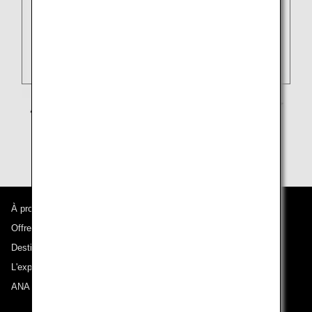
À propos d'ANA
Offres et annonces
Destinations desservies
L'expérience ANA
ANA Mileage Club