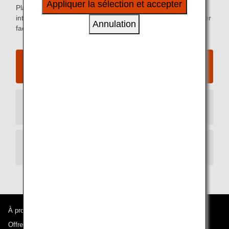
Appliquer la sélection et accepter
Plans des terminaux d'arrivée et de départ de l'aéroport
à vos intérêts personnels à travers nos sites
international de Hong Kong et informations pour se déplacer
internet, e-mail, réseaux sociaux et publicités.
Annulation
facilement.
Site Internet de l'aéroport international de
Hong Kong
Terminal d'arrivée
Terminal de départ
À propos d'ANA
Offres et annonces