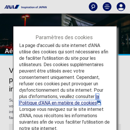
Paramètres des cookies
La page d'accueil du site internet d'ANA
Aéroport international de Hong Kong
utilise des cookies qui sont nécessaires afin
de faciliter l'utilisation du site pour les
utilisateurs. Des cookies supplémentaires
Voyager à destination et en
peuvent être utilisés avec votre
consentement uniquement. Cependant,
provenance de l'aéroport
refuser ces cookies peut provoquer un
international de Hong Kong
dysfonctionnement du site internet. Pour
plus d'informations, veuillez consulter
la
Sur cette page, vous trouverez toutes les informations dont
Politique d'ANA en matière de cookies
.
vous avez besoin pour vous déplacer dans l'aéroport
Lorsque vous naviguez sur le site internet
international de Hong Kong et rejoindre votre destination
d'ANA, nous récoltons les informations
facilement.
suivantes afin de vous faciliter l'utilisation de
notre site internet.