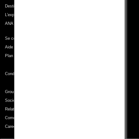
Destinations desservies
L'expérience ANA
ANA Mileage Club
Se connecter à ANA
Aide technique (Accessibilité)
Plan du site
Conditions de transport
Groupe ANA
Sociétés du groupe
Relations avec les investisseurs
Communiqué de presse
Careers (English Only)