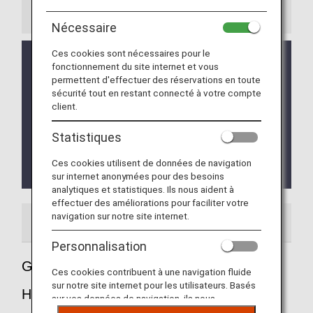
Information
Nécessaire
Ces cookies sont nécessaires pour le
Les procédures d'embarquement biométrique
fonctionnement du site internet et vous
débuteront le 1er décembre 2022. Si vous
permettent d'effectuer des réservations en toute
enregistrez vos informations de reconnaissance
sécurité tout en restant connecté à votre compte
faciale à la zone de contrôle de sécurité ou au
client.
comptoir de dépôt de bagages automatique, vous
pouvez passer la porte d'embarquement grâce à la
Statistiques
reconnaissance faciale biométrique, sans
présenter votre carte d'embarquement ou votre
Ces cookies utilisent de données de navigation
passeport.
sur internet anonymées pour des besoins
analytiques et statistiques. Ils nous aident à
effectuer des améliorations pour faciliter votre
navigation sur notre site internet.
Guide de l'aéroport
Informations utiles
Personnalisation
Guide de l'aéroport international de
Ces cookies contribuent à une navigation fluide
sur notre site internet pour les utilisateurs. Basés
Hong Kong
sur vos données de navigation, ils nous
permettent de fournir du contenu qui correspond