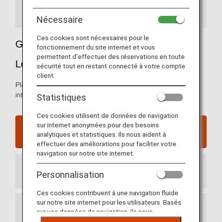
Guide de l'aéroport
Informations utiles
Nécessaire
Ces cookies sont nécessaires pour le
Guide de l'aéroport international de
fonctionnement du site internet et vous
permettent d'effectuer des réservations en toute
Los Angeles
sécurité tout en restant connecté à votre compte
client.
Plans des terminaux d'arrivée et de départ de l'aéroport
international de Los Angeles et informations utiles.
Statistiques
Ces cookies utilisent de données de navigation
sur internet anonymées pour des besoins
Site Internet de l'aéroport international de
analytiques et statistiques. Ils nous aident à
Los Angeles
effectuer des améliorations pour faciliter votre
navigation sur notre site internet.
Terminal d'arrivée
Personnalisation
Ces cookies contribuent à une navigation fluide
sur notre site internet pour les utilisateurs. Basés
Terminal de départ
sur vos données de navigation, ils nous
permettent de fournir du contenu qui correspond