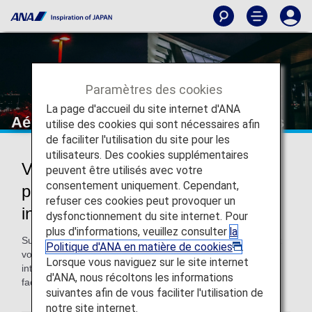
Paramètres des cookies
La page d'accueil du site internet d'ANA
Aéroport international de Los Angeles
utilise des cookies qui sont nécessaires afin
de faciliter l'utilisation du site pour les
utilisateurs. Des cookies supplémentaires
Voyager à destination et en
peuvent être utilisés avec votre
consentement uniquement. Cependant,
provenance de l'aéroport
refuser ces cookies peut provoquer un
international de Los Angeles
dysfonctionnement du site internet. Pour
plus d'informations, veuillez consulter
la
Sur cette page, vous trouverez toutes les informations dont
Politique d'ANA en matière de cookies
.
vous avez besoin pour vous déplacer dans l'aéroport
Lorsque vous naviguez sur le site internet
international de Los Angeles et rejoindre votre destination
d'ANA, nous récoltons les informations
facilement.
suivantes afin de vous faciliter l'utilisation de
notre site internet.