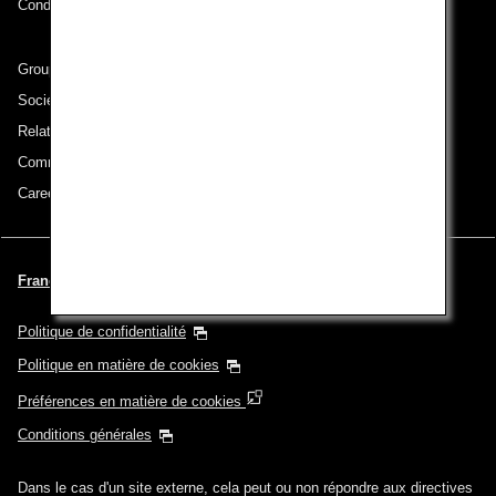
Conditions de transport
Groupe ANA
Sociétés du groupe
Relations avec les investisseurs
Communiqué de presse
Careers (English Only)
Français | France (Choisissez votre ville et votre langue)
Politique de confidentialité
Politique en matière de cookies
Préférences en matière de cookies
Conditions générales
Dans le cas d'un site externe, cela peut ou non répondre aux directives