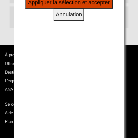
Appliquer la sélection et accepter
à vos intérêts personnels à travers nos sites
internet, e-mail, réseaux sociaux et publicités.
Annulation
Correspondances
À propos d'ANA
Offres et annonces
Destinations desservies
L'expérience ANA
ANA Mileage Club
Se connecter à ANA
Aide technique (Accessibilité)
Plan du site