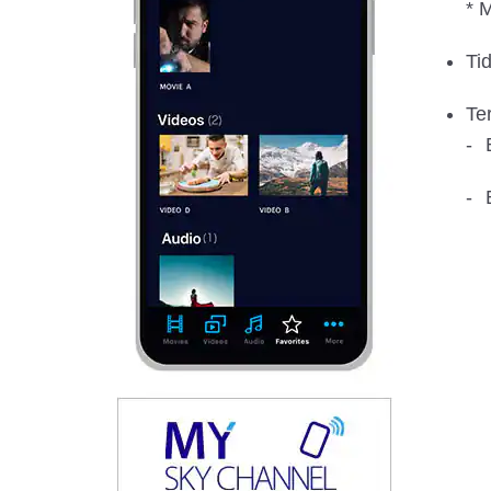
* 
Ti
Te