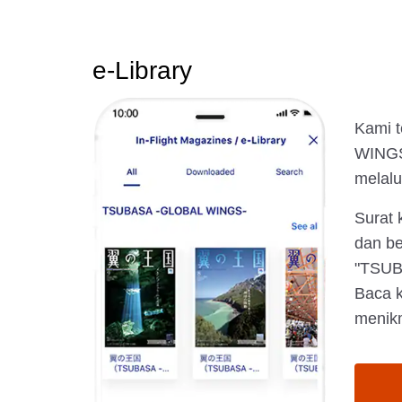
e-Library
Kami t
WINGS-
melalu
Surat 
dan be
"TSUB
Baca k
menik