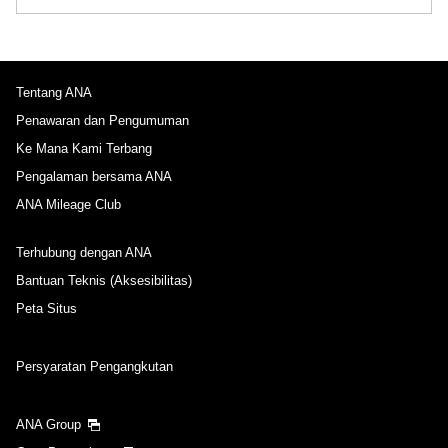
Tipe tarif tidak ditentukan
Ketentuan Penggunaan
Tentang ANA
Waktu Keberangkatan dan Slot Waktu untuk
Perjalanan Keluar
Penawaran dan Pengumuman
Ke Mana Kami Terbang
Pilih tanggal
Pengalaman bersama ANA
ANA Mileage Club
Waktu tidak ditentukan
Terhubung dengan ANA
Tambahkan titik transfer dan waktu koneksi
Bantuan Teknis (Aksesibilitas)
Peta Situs
Waktu Keberangkatan dan Slot Waktu untuk
Persyaratan Pengangkutan
Perjalanan Masuk
ANA Group
Pilih tanggal