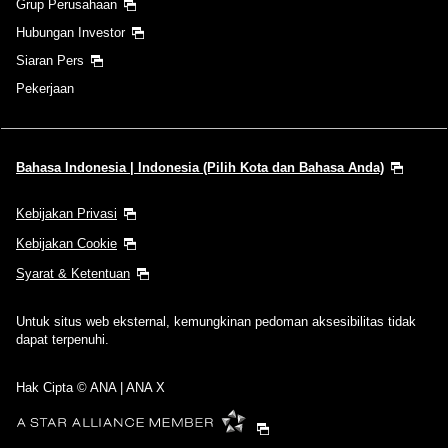
Grup Perusahaan
Hubungan Investor
Waktu tidak ditentukan
Siaran Pers
Tambahkan titik transfer dan waktu koneksi
Pekerjaan
1 per orang
Bahasa Indonesia | Indonesia (Pilih Kota dan Bahasa Anda)
Kebijakan Privasi
Kebijakan Cookie
Syarat & Ketentuan
Tentang Kode Promosi
Untuk situs web eksternal, kemungkinan pedoman aksesibilitas tidak
Bandingkan dengan tarif tiga hari sebelum dan sesudah
dapat terpenuhi.
・Tarif yang ditampilkan adalah penawaran terbaik dengan ketentuan
yang Anda pilih.
Hak Cipta © ANA | ANA X
・Harga dan ketersediaan kursi yang ditampilkan mungkin belum
diperbarui. Gunakan tombol [Cari] untuk memeriksa ketersediaan kursi
terbaru.