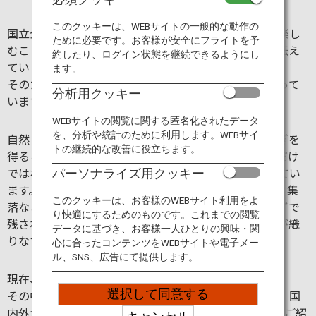
旅のお役立ち情報
このクッキーは、WEBサイトの一般的な動作の
国立公園は、次の世代も、私たちと同じ感動を味わい楽し
ために必要です。お客様が安全にフライトを予
むことができるように、すぐれた自然を守り、後世に伝え
ANA サービス
約したり、ログイン状態を継続できるようにし
ていくところです。
ます。
そのために、国が指定し、保護し、管理する役割を担って
分析用クッキー
います。
閉じる
WEBサイトの閲覧に関する匿名化されたデータ
を、分析や統計のために利用します。WEBサイ
自然と触れあうことにより、私たちは深い感動や安らぎを
トの継続的な改善に役立ちます。
得ることができます。特に国立公園内は、自然の景観だけ
ではなく、野生の動植物、歴史文化などの魅力に溢れてい
パーソナライズ用クッキー
ます。更に日本の国立公園の特徴として、森林、農地、集
このクッキーは、お客様のWEBサイト利用をよ
落などの多様な環境が含まれており、ほとんど手つかずで
り快適にするためのものです。これまでの閲覧
残された自然を探勝できる一方で、自然と人の暮らしが織
データに基づき、お客様一人ひとりの興味・関
りなす景勝地で歴史や文化に触れることもできます。
心に合ったコンテンツをWEBサイトや電子メー
ル、SNS、広告にて提供します。
現在、日本にある国立公園は35カ所。
選択して同意する
その中でも、自然が見せる四季折々の表情を楽しみに、国
内外から多くの観光客が訪れる8つの国立公園についてご紹