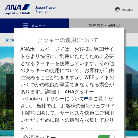
Austria
空席照会・予約
メニュー
クッキーの使用について
Home
旅のアイデア
特集
日本の国立公園を探検しよう
ANAホームページでは、お客様にWEBサイ
トをより快適にご利用いただくために必要
となるクッキーを使用しています。その他
のクッキーの使用について、お客様が自由
おすすめの旅
に決めることができますが、WEBサイトの
日本の国立公園を探検しよう
いくつかの機能が享受できなくなる場合が
あります。詳細は、
ANAクッキー
旅のアイデア
日本の自然がここにある。
（Cookie）ポリシーについて
をご覧くだ
自然とふれあう旅に出かけよう！
さい。 当社では、お客様の当社ウェブサイ
ト閲覧に際して、サービスを快適にご利用
行き先
いただくために以下の情報を収集しており
ます。
必須クッキー