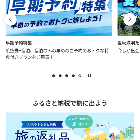
夏秋満喫たび特集
お一人様に
今しか出会えない、思い出に残る旅へ。
夏の予約も
ふるさと納税で旅に出よう