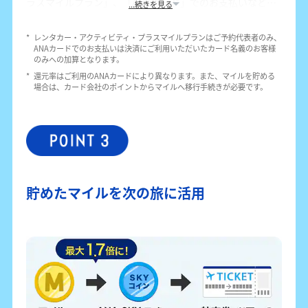
ラスマイルプラン」、「ANAカード」でのお支払いなど、
...続きを見る
ANAのサービスを組み合わせてマイルを貯められます。
レンタカーやアクティビティでは100円につき1マイル、プ
*
レンタカー・アクティビティ・プラスマイルプランはご予約代表者のみ、
ラスマイルプランでは1泊あたり最大2,000マイルを貯める
ANAカードでのお支払いは決済にご利用いただいたカード名義のお客様
ことが可能です。旅行代金をANAカードで支払えば、さら
のみへの加算となります。
にマイルが貯まります。
*
還元率はご利用のANAカードにより異なります。また、マイルを貯める
場合は、カード会社のポイントからマイルへ移行手続きが必要です。
貯めたマイルを次の旅に活用