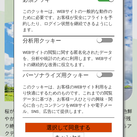
旅のお役立ち情報
このクッキーは、WEBサイトの一般的な動作の
ために必要です。お客様が安全にフライトを予
ANA サービス
約したり、ログイン状態を継続できるようにし
ます。
分析用クッキー
閉じる
WEBサイトの閲覧に関する匿名化されたデータ
を、分析や統計のために利用します。WEBサイ
トの継続的な改善に役立ちます。
パーソナライズ用クッキー
このクッキーは、お客様のWEBサイト利用をよ
り快適にするためのものです。これまでの閲覧
データに基づき、お客様一人ひとりの興味・関
心に合ったコンテンツをWEBサイトや電子メー
桜が散り、木々に若葉が芽生え始める5～7月。各地で色鮮
ル、SNS、広告にて提供します。
やかな緑が夏の始まりを伝えてくれます。少し涼しさが残
り絶景の宝庫の日本の初夏を、新緑の景色を眺めながらア
選択して同意する
クティビティを通して堪能しませんか？