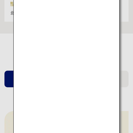
住所
北海道上川郡美瑛町本町1丁目2番14号
エリア情報
山口
宮崎
北海道