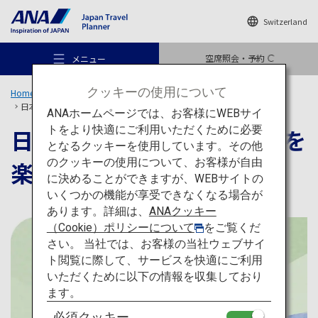
Switzerland
空席照会・予約
メニュー
クッキーの使用について
Home
旅のアイデア
特集
日本の爽やかな夏の始まりを楽しむ「新緑」体験
ANAホームページでは、お客様にWEBサイ
トをより快適にご利用いただくために必要
日本の爽やかな夏の始まりを
となるクッキーを使用しています。その他
のクッキーの使用について、お客様が自由
楽しむ「新緑」体験
おすすめの旅
に決めることができますが、WEBサイトの
いくつかの機能が享受できなくなる場合が
あります。詳細は、
ANAクッキー
旅のアイデア
（Cookie）ポリシーについて
をご覧くだ
さい。 当社では、お客様の当社ウェブサイ
ト閲覧に際して、サービスを快適にご利用
行き先
いただくために以下の情報を収集しており
ます。
必須クッキー