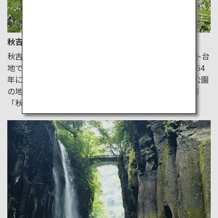
秋吉台・秋芳洞
秋吉台は、山口県美祢市に位置する日本最大のカルスト台
地です。1955年に国定公園（秋吉台国定公園）に、1964
年に特別天然記念物に指定されています。秋吉台国定公園
の地下100m、その南麓に開口する日本屈指の大鍾乳洞
「秋芳洞」があります。