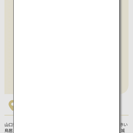
山口
山口県で自然と歴史、グルメを楽しみましょう。120基以上の赤い
鳥居と青い海のコントラストが美しい、元乃隅神社は必見。萩城