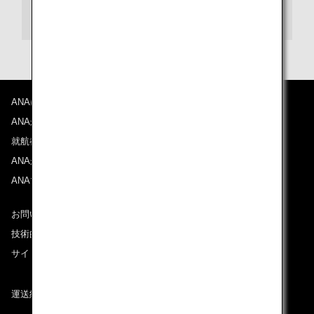
シートマップ情報
ANAについて
ANAからのお知らせ
就航都市
ANAがお約束する体験
ANAマイレージクラブ
お問い合わせ
技術的なお問い合わせ（推奨環境）
サイトマップ
運送約款