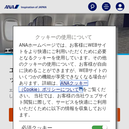
クッキーの使用について
ANAホームページでは、お客様にWEBサイ
エアバスA380-800（388）
トをより快適にご利用いただくために必要
となるクッキーを使用しています。その他
のクッキーの使用について、お客様が自由
エアバスA380-800 (388)シートマ
に決めることができますが、WEBサイトの
いくつかの機能が享受できなくなる場合が
ップ
あります。詳細は、
ANAクッキー
（Cookie）ポリシーについて
をご覧くだ
エアバスA380-800 (388)のシートマップについてご案内いた
さい。 当社では、お客様の当社ウェブサイ
します。
ト閲覧に際して、サービスを快適にご利用
いただくために以下の情報を収集しており
ます。
座席照会
必須クッキー