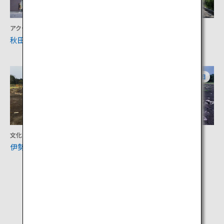
アクティビティ
文化
秋田犬の里
小坂町明治100年通り
秋田
秋田
文化
文化
伊勢堂岱遺跡
大湯環状列石