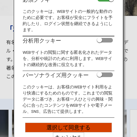
旅のお役立ち情報
このクッキーは、WEBサイトの一般的な動作の
ために必要です。お客様が安全にフライトを予
ANA サービス
約したり、ログイン状態を継続できるようにし
「忠犬ハチ公像」のモデル・秋田犬
ます。
分析用クッキー
有名な渋谷駅前の観光スポット「忠犬ハチ公像」のモデ
閉じる
ル・ハチ公は、秋田県生まれの秋田犬（あきたいぬ）で
WEBサイトの閲覧に関する匿名化されたデータ
す。この秋田犬は海外での人気も高く、請われて世界の
を、分析や統計のために利用します。WEBサイ
トの継続的な改善に役立ちます。
著名人にも迎えられています。
パーソナライズ用クッキー
この有名な秋田犬に是非会いにきてください。
このクッキーは、お客様のWEBサイト利用をよ
り快適にするためのものです。これまでの閲覧
データに基づき、お客様一人ひとりの興味・関
心に合ったコンテンツをWEBサイトや電子メー
ル、SNS、広告にて提供します。
選択して同意する