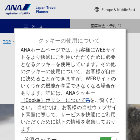
Europe & Middle East
空席照会・予約
メニュー
クッキーの使用について
TOP
東北エリア
秋田犬会館
ANAホームページでは、お客様にWEBサイ
トをより快適にご利用いただくために必要
アクティビティ
秋田
となるクッキーを使用しています。その他
秋田犬会館
のクッキーの使用について、お客様が自由
おすすめの旅
に決めることができますが、WEBサイトの
いくつかの機能が享受できなくなる場合が
あります。詳細は、
ANAクッキー
旅のアイデア
（Cookie）ポリシーについて
をご覧くだ
さい。 当社では、お客様の当社ウェブサイ
ト閲覧に際して、サービスを快適にご利用
行き先
いただくために以下の情報を収集しており
ます。
必須クッキー