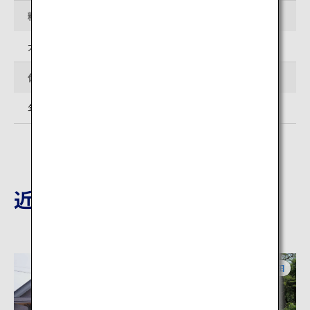
料金
大人200円、こども100円
休館日
年末年始、お盆
近隣の観光地
秋田
秋田