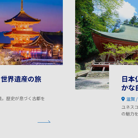
コ世界遺産の旅
日本
かな
良。歴史が息づく古都を
滋賀
ユネス
の魅力