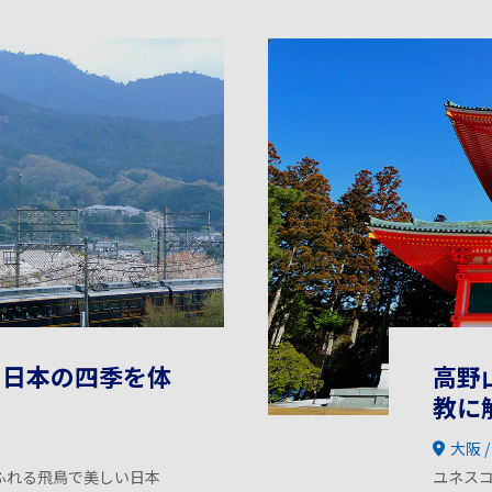
、日本の四季を体
高野
教に
大阪
ふれる飛鳥で美しい日本
ユネス