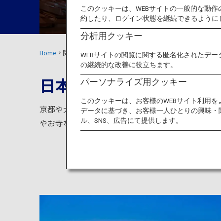
このクッキーは、WEBサイトの一般的な動
約したり、ログイン状態を継続できるように
分析用クッキー
Home
関西エリア
WEBサイトの閲覧に関する匿名化されたデー
の継続的な改善に役立ちます。
日本の歴史と文化を堪能
パーソナライズ用クッキー
このクッキーは、お客様のWEBサイト利用
京都や大阪、奈良などの、著名な都市を有する関西エ
データに基づき、お客様一人ひとりの興味・
ル、SNS、広告にて提供します。
やお寺などの歴史的建造物や、舞妓や日本伝統の料