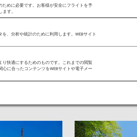
作のために必要です。お客様が安全にフライトを予
します。
タを、分析や統計のために利用します。WEBサイト
できる場所
をより快適にするためのものです。これまでの閲覧
リア。約1,500年の間、首都が存在していた地域で、神社
関心に合ったコンテンツをWEBサイトや電子メー
理など、日本の歴史・文化を体感できます。