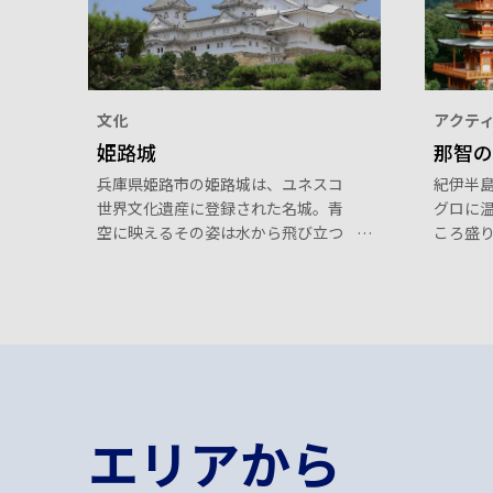
文化
アクテ
姫路城
那智の
兵庫県姫路市の姫路城は、ユネスコ
紀伊半
世界文化遺産に登録された名城。青
グロに
空に映えるその姿は水から飛び立つ
ころ盛
白鷺に例えられ、別名「白鷺城」と
界文化遺
も呼ばれ親しまれています。荘厳な
いう日
天守閣をはじめ、防衛のための仕掛
のが飛
けなど見どころがたっぷり。西御屋
す。
敷跡に造られた「好古園」では、姫
路城を臨みながら食事やお茶を楽し
めます。
エリアから