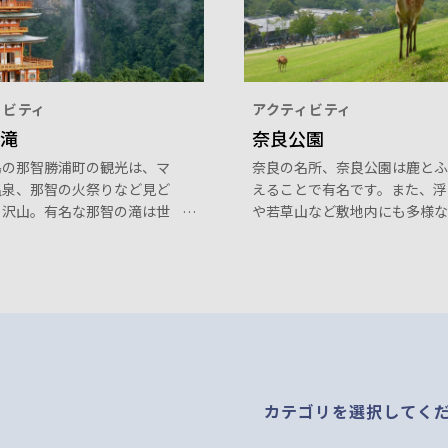
ィビティ
アクティビティ
滝
奈良公園
島の那智勝浦町の観光は、マ
奈良の名所、奈良公園は鹿とふ
温泉、那智の火祭りなど見ど
えることで有名です。また、浮
り沢山。有名な那智の滝は世
や若草山など敷地内にも多様な
産熊野古道の一部。133mと
ットがあります。周辺も東大寺
本一の落差を誇り、滝そのも
日大社、興福寺など世界遺産や
瀧神社のご神体とされていま
倉院や奈良国立博物館などの文
設が多くあり見どころがいっぱ
カテゴリを選択してく