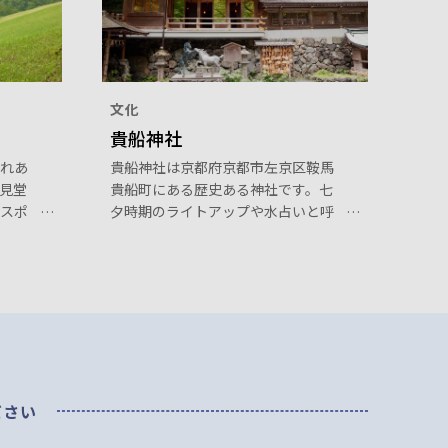
文化
貴船神社
れあ
貴船神社は京都府京都市左京区鞍馬
見堂
貴船町にある歴史ある神社です。七
スポ
夕時期のライトアップや水占いと呼
、春
ばれる神社にあるご神水に浮かべる
、正
と文字が浮き出てくるおみくじなど
化施
様々に楽しむことができます。縁結
い！
びの神様としても有名でお守りや御
朱印も人気が高く、周辺も含め観光
スポットとして親しまれています。
ださい