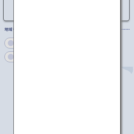
い。
地域を選択してください
青森
岩手
秋田
宮城
山形
福島
青森
大館能代
秋田
庄内