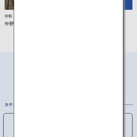
体験
文化
仲野観光果樹園
横手のかまくら
エリアから
行き先を探す
カテゴリを選択してください
データの読み込みに失敗しました。
しばらく時間をおいてからアクセスしてくださ