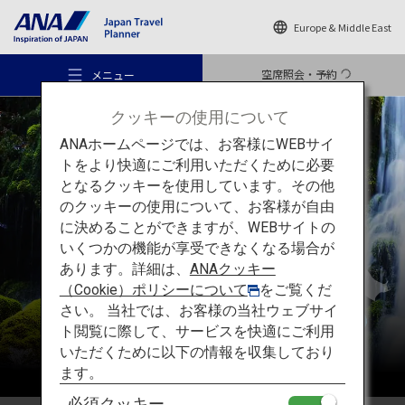
Europe & Middle East
空席照会・予約
メニュー
クッキーの使用について
ANAホームページでは、お客様にWEBサイ
トをより快適にご利用いただくために必要
となるクッキーを使用しています。その他
のクッキーの使用について、お客様が自由
おすすめの旅
東北
に決めることができますが、WEBサイトの
いくつかの機能が享受できなくなる場合が
あります。詳細は、
ANAクッキー
旅のアイデア
（Cookie）ポリシーについて
をご覧くだ
さい。 当社では、お客様の当社ウェブサイ
ト閲覧に際して、サービスを快適にご利用
行き先
いただくために以下の情報を収集しており
ます。
必須クッキー