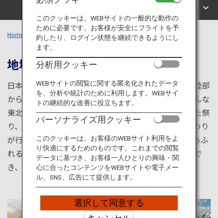
旅のお役立ち情報
エリアで探す
このクッキーは、WEBサイトの一般的な動作の
ために必要です。お客様が安全にフライトを予
ANA サービス
Home
東北エリア
約したり、ログイン状態を継続できるようにし
ます。
地域に根付いた祭りに観光客が集う
分析用クッキー
閉じる
WEBサイトの閲覧に関する匿名化されたデータ
日本一長い奥羽山脈を境に、太平洋側・日本海側・三陸部
を、分析や統計のために利用します。WEBサイ
から成り立ち、異なる気候や地形を生かした農業が盛んな
トの継続的な改善に役立ちます。
東北地方。夏には東北三大祭と呼ばれる青森県のねぶた祭
パーソナライズ用クッキー
り、秋田県の竿灯（かんとう）祭り、宮城県の七夕まつり
が行われ、多くの観光客で賑わいをみせます。自然美あふ
このクッキーは、お客様のWEBサイト利用をよ
り快適にするためのものです。これまでの閲覧
れるこの地域では、四季折々の観光や自然探索が体験で
データに基づき、お客様一人ひとりの興味・関
き、地域性豊かなグルメやアクティビティも有名です。
心に合ったコンテンツをWEBサイトや電子メー
ル、SNS、広告にて提供します。
選択して同意する