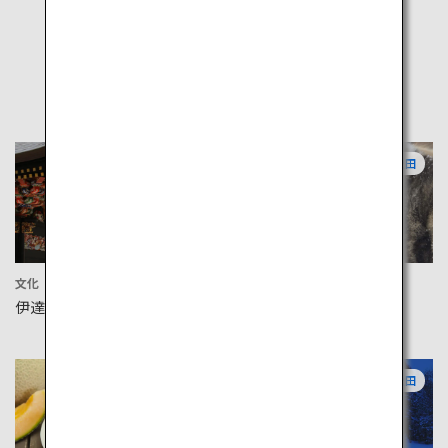
人気の観光地
宮城
秋田
文化
アクティビティ
伊達政宗公霊屋 瑞鳳殿
秋田犬会館
山形
秋田