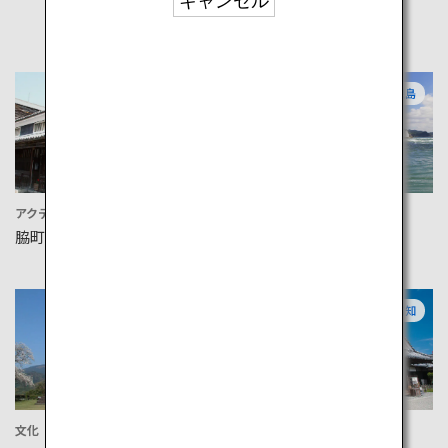
キャンセル
徳島
徳島
アクティビティ
体験
脇町うだつの町並み
鳴門海峡
愛媛
高知
文化
文化