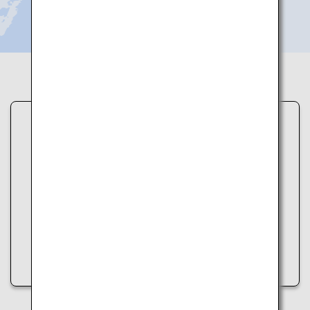
データの読み込みに失敗しました。
スポット情報の取得中にエラーが発生しました。
以下の方法をお試しください。
• ページを再読み込みする
• しばらく時間をおいてから再度アクセスする
• インターネット接続を確認する