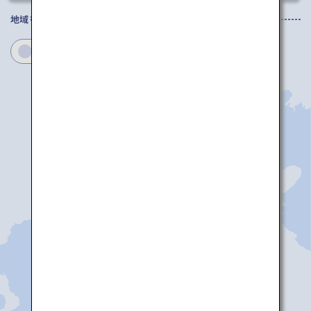
地域を選択してください
徳島
香川
愛媛
高知
高松
松山
徳島
高知