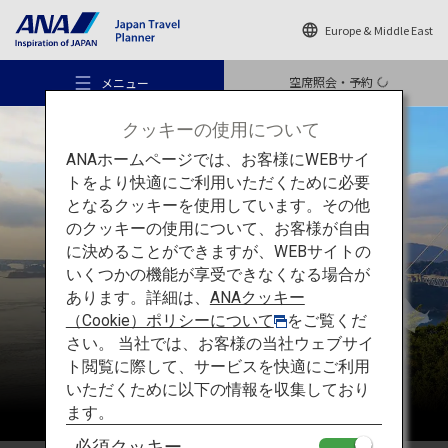
Europe & Middle East
空席照会・予約
メニュー
クッキーの使用について
ANAホームページでは、お客様にWEBサイ
トをより快適にご利用いただくために必要
となるクッキーを使用しています。その他
のクッキーの使用について、お客様が自由
おすすめの旅
四国
に決めることができますが、WEBサイトの
いくつかの機能が享受できなくなる場合が
あります。詳細は、
ANAクッキー
旅のアイデア
（Cookie）ポリシーについて
をご覧くだ
さい。 当社では、お客様の当社ウェブサイ
ト閲覧に際して、サービスを快適にご利用
行き先
いただくために以下の情報を収集しており
ます。
必須クッキー