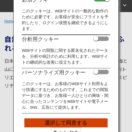
旅のお役立ち情報
エリアで探す
このクッキーは、WEBサイトの一般的な動作の
ために必要です。お客様が安全にフライトを予
ANA サービス
Home
四国エリア
約したり、ログイン状態を継続できるようにし
ます。
自然・食・アートと多彩な魅力にあふ
分析用クッキー
れる地域
閉じる
WEBサイトの閲覧に関する匿名化されたデータ
を、分析や統計のために利用します。WEBサイ
日本列島を構成する主要4島の1つである、四国地方。海と
トの継続的な改善に役立ちます。
山に囲まれ、自然から食まで楽しめます。また、瀬戸内ト
パーソナライズ用クッキー
リエンナーレのような近代芸術や、お遍路さんなどのスピ
このクッキーは、お客様のWEBサイト利用をよ
リチュアル体験など、多様な魅力を備えたエリアです。
り快適にするためのものです。これまでの閲覧
データに基づき、お客様一人ひとりの興味・関
心に合ったコンテンツをWEBサイトや電子メー
ル、SNS、広告にて提供します。
選択して同意する
人気の観光地