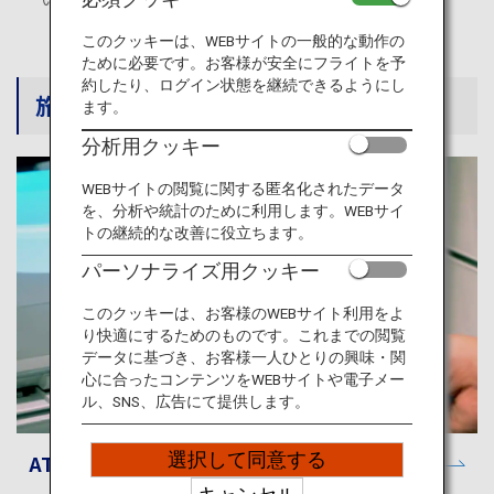
旅のお役立ち情報
このクッキーは、WEBサイトの一般的な動作の
ために必要です。お客様が安全にフライトを予
ANA サービス
約したり、ログイン状態を継続できるようにし
旅の便利情報
ます。
分析用クッキー
閉じる
WEBサイトの閲覧に関する匿名化されたデータ
を、分析や統計のために利用します。WEBサイ
トの継続的な改善に役立ちます。
パーソナライズ用クッキー
このクッキーは、お客様のWEBサイト利用をよ
り快適にするためのものです。これまでの閲覧
データに基づき、お客様一人ひとりの興味・関
心に合ったコンテンツをWEBサイトや電子メー
ル、SNS、広告にて提供します。
選択して同意する
ATM