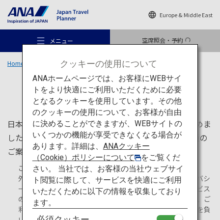
Europe & Middle East
空席照会・予約
メニュー
クッキーの使用について
Home
旅のお役立ち情報
ANAホームページでは、お客様にWEBサイ
旅のお役立ち情報
トをより快適にご利用いただくために必要
となるクッキーを使用しています。その他
のクッキーの使用について、お客様が自由
おすすめの旅
日本国内を旅行する際に知っておくと便利な情報を集めま
に決めることができますが、WEBサイトの
いくつかの機能が享受できなくなる場合が
した。ATMやWi-Fiスポットなどの基本情報、地上交通の
あります。詳細は、
ANAクッキー
ご案内、また旅行中の体験プランなどをご紹介します。
旅のアイデア
（Cookie）ポリシーについて
をご覧くだ
ご注意：
さい。 当社では、お客様の当社ウェブサイ
外部サイトへ移動する場合があります。利用規約やプライバシ
ト閲覧に際して、サービスを快適にご利用
行き先
ーポリシーは、移動先サイトの方針が適用されます。サービス
いただくために以下の情報を収集しており
の手配や利用契約はお客様と移動先サイトとの間で成立し、ご
ます。
利用に関するトラブル・損害については、ANAは一切責任を負
必須クッキー
いません。