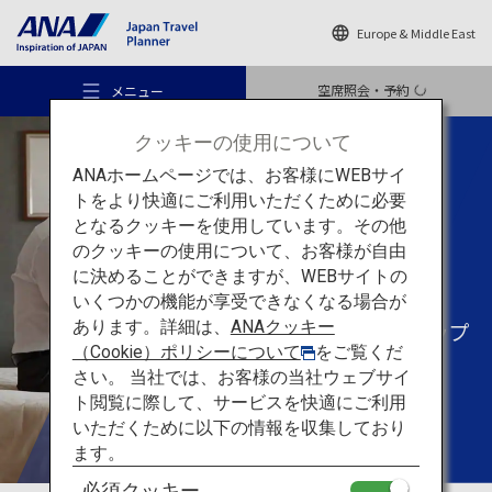
Europe & Middle East
空席照会・予約
メニュー
クッキーの使用について
ANAホームページでは、お客様にWEBサイ
トをより快適にご利用いただくために必要
となるクッキーを使用しています。その他
あなたらしい
旅のスタイル
のクッキーの使用について、お客様が自由
Bleisure
おすすめの旅
に決めることができますが、WEBサイトの
いくつかの機能が享受できなくなる場合が
出張がレジャートリップ
あります。詳細は、
ANAクッキー
旅のアイデア
（Cookie）ポリシーについて
をご覧くだ
に変身
さい。 当社では、お客様の当社ウェブサイ
ト閲覧に際して、サービスを快適にご利用
行き先
いただくために以下の情報を収集しており
ます。
必須クッキー