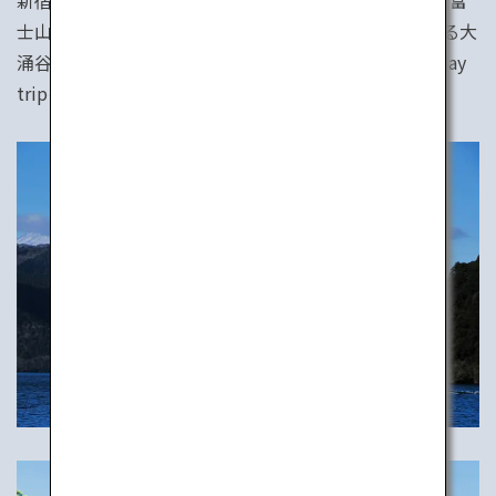
新宿から電車で1時間半。箱根は歴史ある温泉地です。富
士山を望む芦ノ湖、火山活動を間近に見ることのできる大
涌谷、たくさんの魅力的な美術館。パーフェクトな1 day
tripを。