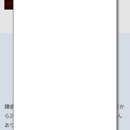
TOKYO
1 DAY OFF
鎌倉、箱根、日光は絶景に温泉、歴史の街。東京か
ら2時間以内で行ける素晴らしい観光地がたくさん
あります。