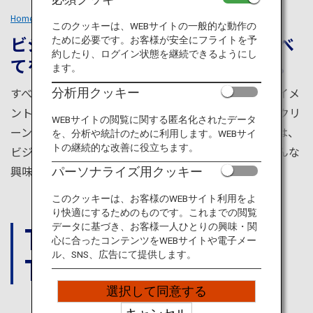
旅のお役立ち情報
Home
あなたらしい旅のスタイル
Bleisure
このクッキーは、WEBサイトの一般的な動作の
ビジネスだけではもったいない。
すべ
ために必要です。お客様が安全にフライトを予
ANA サービス
約したり、ログイン状態を継続できるようにし
てをかなえるアジア最強都市、東京。
ます。
すべてが揃う都市、東京。ビジネス、食、エンターテイメ
分析用クッキー
閉じる
ント、伝統と最先端の文化体験。そして、緑あふれるクリ
WEBサイトの閲覧に関する匿名化されたデータ
ーンで安心安全な街でもあります。東京出張の醍醐味は、
を、分析や統計のために利用します。WEBサイ
トの継続的な改善に役立ちます。
ビジネスが終わってから。どこに行くにも便利で、どんな
興味にも応えてくれる都市です。
パーソナライズ用クッキー
このクッキーは、お客様のWEBサイト利用をよ
り快適にするためのものです。これまでの閲覧
THINGS
データに基づき、お客様一人ひとりの興味・関
心に合ったコンテンツをWEBサイトや電子メー
TO DO
ル、SNS、広告にて提供します。
選択して同意する