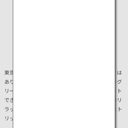
TOKYO
RELAXING
東京は忙しくてエキサイティングなだけの都市では
ありません。実は世界にも誇れるほど、緑の多いグ
リーンシティ。ビジネスで疲れた体と心をリセット
できるスポットがたくさんあります。自分だけのリ
ラックススポットが見つかれば、最強のビジネスト
リップの完成です。