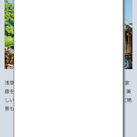
浅草から電車で約2時間。歴史と温泉の地、日光。徳川家
康を祀る豪華絢爛な神社、東照宮は世界文化遺産です。美
しい湖、ハイキングに最適な広大な湿原、荘厳な滝など絶
景も見逃せません。