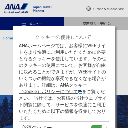
Europe & Middle East
空席照会・予約
メニュー
クッキーの使用について
Home
東北エリア
横手のかまくら
ANAホームページでは、お客様にWEBサイ
トをより快適にご利用いただくために必要
文化
秋田
となるクッキーを使用しています。その他
横手のかまくら
のクッキーの使用について、お客様が自由
おすすめの旅
に決めることができますが、WEBサイトの
いくつかの機能が享受できなくなる場合が
あります。詳細は、
ANAクッキー
旅のアイデア
（Cookie）ポリシーについて
をご覧くだ
さい。 当社では、お客様の当社ウェブサイ
ト閲覧に際して、サービスを快適にご利用
行き先
いただくために以下の情報を収集しており
ます。
必須クッキー