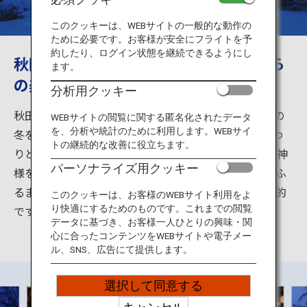
旅のお役立ち情報
このクッキーは、WEBサイトの一般的な動作の
ために必要です。お客様が安全にフライトを予
ANA サービス
約したり、ログイン状態を継続できるようにし
秋田の冬祭り、夜の闇にうかぶかまくら
ます。
の美しさは幻想的
分析用クッキー
閉じる
秋田県・横手のかまくらは、450年続く、日本の雪国の
WEBサイトの閲覧に関する匿名化されたデータ
を、分析や統計のために利用します。WEBサイ
冬を代表する伝統行事です。旧暦1月15日の正月が終わ
トの継続的な改善に役立ちます。
りとされる日に、雪で作った室（かまくら）の中に水神
パーソナライズ用クッキー
様を祀り、その中に子供たちが入り、甘酒やおもちをふ
るまいます。夜の闇に浮かぶかまくらの美しさは幻想的
このクッキーは、お客様のWEBサイト利用をよ
です。
り快適にするためのものです。これまでの閲覧
データに基づき、お客様一人ひとりの興味・関
心に合ったコンテンツをWEBサイトや電子メー
ル、SNS、広告にて提供します。
選択して同意する