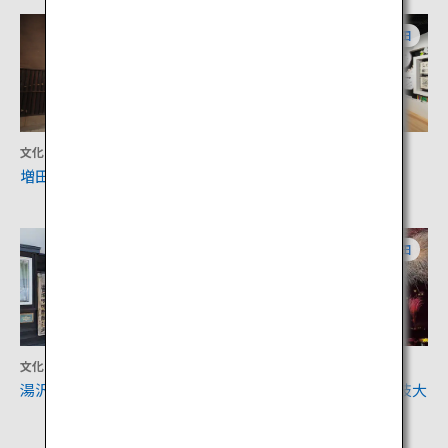
秋田
秋田
文化
文化
増田の内蔵群
横手市増田まんが美術館
秋田
秋田
文化
アクティビティ
湯沢市岩崎地区
大曲の花火「全国花火競技大
会」