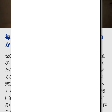
毎年2月15日、16日に開催される横手の
かまくら
橙色の明かりがともる「かまくら」が雪の中に点々と並
び、中から昔ながらの半纏を来た子供たちが「はいって
たんせー（はいってください）」と呼びかけます。かま
くらに入ったら、まずは水神様が祭られている祭壇にお
賽銭をあげましょう。子供たちが甘酒や焼餅をふるまっ
てくれますよ。火鉢にあたりながら、子どもたちと一緒
に過ごす時間は昔話の1ページのよう。「かまくら」は1
月中旬から作りはじめます。2月上旬には、かまくらが作
られているところをみることもできます。