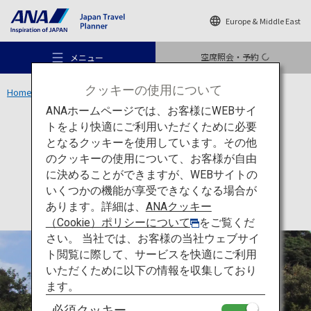
Europe & Middle East
空席照会・予約
メニュー
クッキーの使用について
Home
関東エリア
鎌倉大仏殿 高徳院
ANAホームページでは、お客様にWEBサイ
トをより快適にご利用いただくために必要
文化
神奈川
となるクッキーを使用しています。その他
鎌倉大仏殿 高徳院
のクッキーの使用について、お客様が自由
おすすめの旅
に決めることができますが、WEBサイトの
いくつかの機能が享受できなくなる場合が
あります。詳細は、
ANAクッキー
旅のアイデア
（Cookie）ポリシーについて
をご覧くだ
さい。 当社では、お客様の当社ウェブサイ
ト閲覧に際して、サービスを快適にご利用
行き先
いただくために以下の情報を収集しており
ます。
必須クッキー