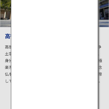
高徳院
高徳院は、法然上人（1133～1212 年）を開祖とする浄
土宗の仏教寺院です。法然上人は、善悪、男女、年齢、
身分などの区別なく、万人の救済を本願とされる西方極
楽浄土の教主、阿弥陀如来に帰依されました。誰しも念
仏を称えれば、その御加護に与ることができ、臨終に際
しては極楽浄土に迎え入れていただけると説きました。