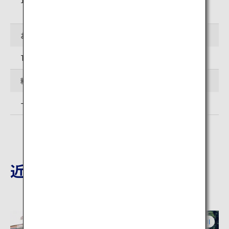
（入場は閉門15分前まで）
お問い合わせ先
TEL: 0467-22-0703
料金
一般、 中・高校生：300 円、小学生：150 円
近隣の観光地
神奈川
神奈川