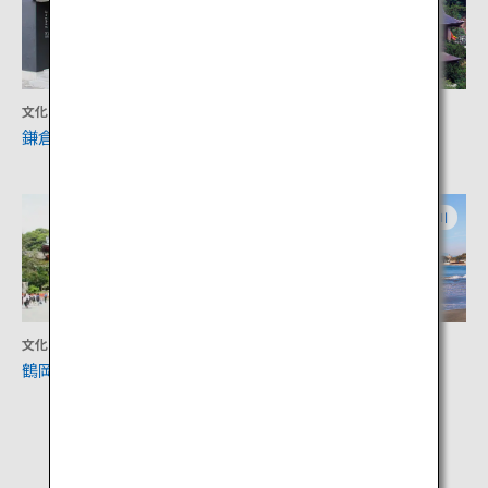
文化
文化
鎌倉彫資料館
大本山 建長寺
神奈川
神奈川
文化
アクティビティ
鶴岡八幡宮
江の島