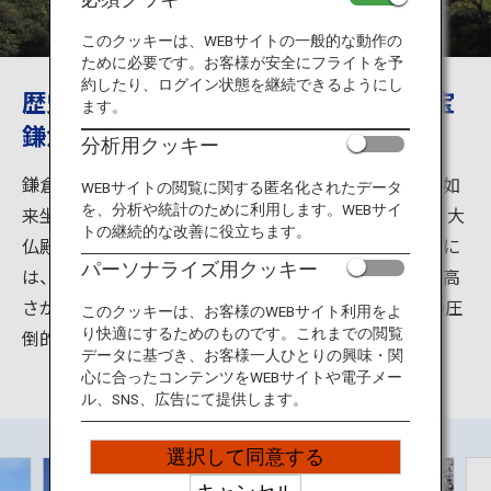
旅のお役立ち情報
このクッキーは、WEBサイトの一般的な動作の
ために必要です。お客様が安全にフライトを予
ANA サービス
約したり、ログイン状態を継続できるようにし
歴史ある街・神奈川県鎌倉の象徴、国宝
ます。
鎌倉大仏
分析用クッキー
閉じる
鎌倉大仏として名高い高徳院の本尊、国宝銅造阿弥陀如
WEBサイトの閲覧に関する匿名化されたデータ
を、分析や統計のために利用します。WEBサイ
来坐像。その造立が開始されたのは1252年。その後、大
トの継続的な改善に役立ちます。
仏殿は台風や大津波のため倒壊し、室町時代の末までに
パーソナライズ用クッキー
は、今の「露坐の大仏」になりました。台座を含めた高
さが約13.35メートル、総重量は約121トンあり、その圧
このクッキーは、お客様のWEBサイト利用をよ
倒的な迫力は必見です！
り快適にするためのものです。これまでの閲覧
データに基づき、お客様一人ひとりの興味・関
心に合ったコンテンツをWEBサイトや電子メー
ル、SNS、広告にて提供します。
選択して同意する