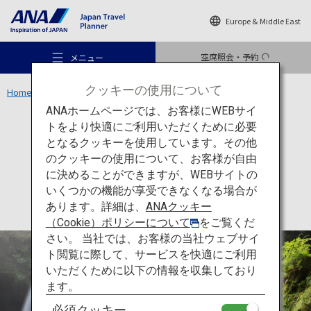
Europe & Middle East
空席照会・予約
メニュー
クッキーの使用について
Home
九州エリア
鍋ヶ滝公園
ANAホームページでは、お客様にWEBサイ
トをより快適にご利用いただくために必要
アクティビティ
熊本
となるクッキーを使用しています。その他
鍋ヶ滝公園
のクッキーの使用について、お客様が自由
おすすめの旅
に決めることができますが、WEBサイトの
いくつかの機能が享受できなくなる場合が
あります。詳細は、
ANAクッキー
旅のアイデア
（Cookie）ポリシーについて
をご覧くだ
さい。 当社では、お客様の当社ウェブサイ
ト閲覧に際して、サービスを快適にご利用
行き先
いただくために以下の情報を収集しており
ます。
必須クッキー