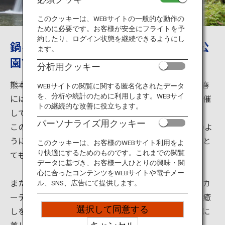
旅のお役立ち情報
このクッキーは、WEBサイトの一般的な動作の
ために必要です。お客様が安全にフライトを予
ANA サービス
約したり、ログイン状態を継続できるようにし
鍋ヶ滝の美しさを堪能、春には鍋ヶ滝公
ます。
園ではライトアップが見られます。
分析用クッキー
閉じる
熊本県の鍋ヶ滝公園は滝がとても美しい観光地です。春
WEBサイトの閲覧に関する匿名化されたデータ
を、分析や統計のために利用します。WEBサイ
には鍋ヶ滝の裏からライトアップされるイベントも開催
トの継続的な改善に役立ちます。
しています。
パーソナライズ用クッキー
この滝の落差は約10ｍ、幅は約20ｍあり、カーテンのよ
うに幅広く落ちる水が木漏れ日に照らされる様子は、と
このクッキーは、お客様のWEBサイト利用をよ
ても優美で神秘的です。
り快適にするためのものです。これまでの閲覧
データに基づき、お客様一人ひとりの興味・関
心に合ったコンテンツをWEBサイトや電子メー
また、滝の裏側にも回ることのでき、落ちてくる水のカ
ル、SNS、広告にて提供します。
ーテンの合間から緑の木々と木漏れ日の光が森林浴の癒
選択して同意する
しを誘います。水のカーテンを裏側から眺めるとさらに
美しく神秘的です。