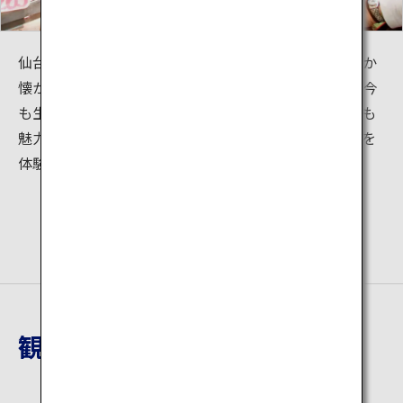
仙台朝市には常に威勢のいい掛け声が響き渡り、どこか
懐かしくレトロな雰囲気とともに、昔ながらの活気が今
も生きています。店舗の方と会話をしながらの買い物も
魅力です。新鮮な食材を味わいながら、仙台の食文化を
体験してみてはいかがですか？
観光地詳細