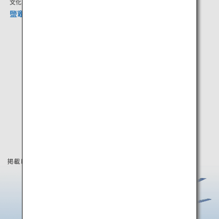
文化
宿泊
鹽竈桜（鹽竈神社）
秋保温泉
掲載している情報は2019年4月時点の情報です。