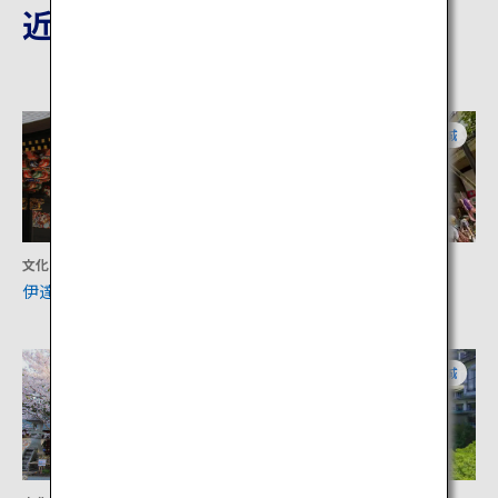
近隣の観光地
宮城
宮城
文化
文化
伊達政宗公霊屋 瑞鳳殿
仙台七夕まつり
宮城
宮城