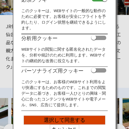
旅のお役立ち情報
このクッキーは、WEBサイトの一般的な動作の
ために必要です。お客様が安全にフライトを予
ANA サービス
約したり、ログイン状態を継続できるようにし
JR仙台駅から歩いて約5分。「仙台の台所」と言われる
ます。
仙台朝市は、新鮮な旬の野菜や果物、三陸の鮮魚や加工
分析用クッキー
品などが所狭しと並び、日々の仕入れに訪れる飲食店の
閉じる
親方や多くの市民で溢れています。食材から伝統の食文
WEBサイトの閲覧に関する匿名化されたデータ
を、分析や統計のために利用します。WEBサイ
化までマルチに体験できる正に「仙台の食のテーマパー
トの継続的な改善に役立ちます。
ク」です。
パーソナライズ用クッキー
このクッキーは、お客様のWEBサイト利用をよ
り快適にするためのものです。これまでの閲覧
データに基づき、お客様一人ひとりの興味・関
心に合ったコンテンツをWEBサイトや電子メー
ル、SNS、広告にて提供します。
選択して同意する