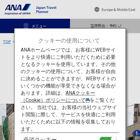
Europe & Middle East
空席照会・予約
メニュー
クッキーの使用について
TOP
東北エリア
仙台朝市
ANAホームページでは、お客様にWEBサイ
トをより快適にご利用いただくために必要
買い物
宮城
となるクッキーを使用しています。その他
仙台朝市
のクッキーの使用について、お客様が自由
おすすめの旅
に決めることができますが、WEBサイトの
いくつかの機能が享受できなくなる場合が
あります。詳細は、
ANAクッキー
旅のアイデア
（Cookie）ポリシーについて
をご覧くだ
さい。 当社では、お客様の当社ウェブサイ
ト閲覧に際して、サービスを快適にご利用
行き先
いただくために以下の情報を収集しており
ます。
必須クッキー