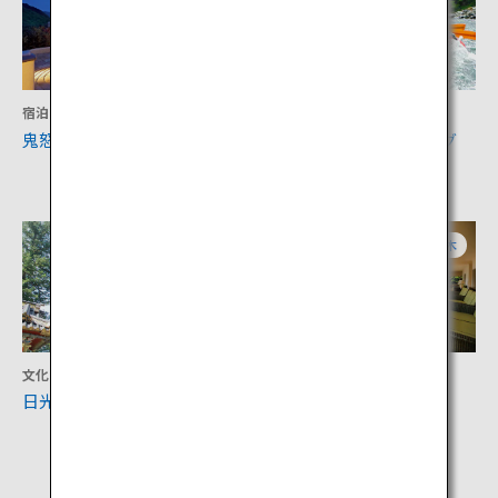
宿泊
アクティビティ
鬼怒川温泉
日光鬼怒川のラフティング
（NAOC）
栃木
栃木
文化
文化
日光の社寺
英国大使館別荘記念公園