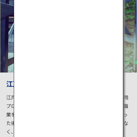
江戸職業体験
江戸時代にあったユニークな職業を体験できる子ども用
プログラム。忍者や悪者を捕まえる捕物など、江戸の職
業を江戸の町を舞台に体験できます。簡単な修行を行っ
た後は、町に出てそれぞれの任務に就任！衣裳だけでな
く、心まで江戸人になりきった子供たちの真剣な表情