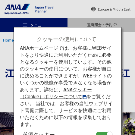
Europe & Middle East
空席照会・予約
メニュー
クッキーの使用について
Home
関東エリア
江戸ワンダーランド 日光江戸村
ANAホームページでは、お客様にWEBサイ
トをより快適にご利用いただくために必要
体験
栃木
となるクッキーを使用しています。その他
江戸ワンダーランド 日光江
のクッキーの使用について、お客様が自由
おすすめの旅
に決めることができますが、WEBサイトの
戸村
いくつかの機能が享受できなくなる場合が
あります。詳細は、
ANAクッキー
旅のアイデア
（Cookie）ポリシーについて
をご覧くだ
さい。 当社では、お客様の当社ウェブサイ
ト閲覧に際して、サービスを快適にご利用
行き先
いただくために以下の情報を収集しており
ます。
必須クッキー