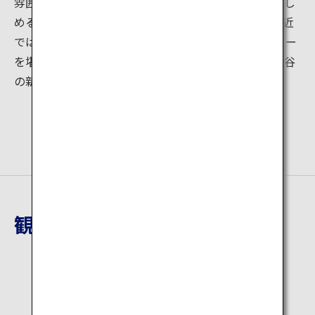
雰囲気のギャラリーやカフェなどが点在し、大人も楽し
める新たなエリアとして人気を集めています。特に最近
では3rd wave coffeeと言われるスペシャリティコーヒー
を堪能できる小さなコーヒーショップが軒を連ね、渋谷
の新しいスポットとして賑わいをみせています。
観光地詳細