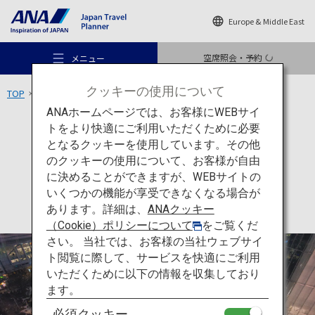
Europe & Middle East
空席照会・予約
メニュー
クッキーの使用について
TOP
関東エリア
渋谷スクランブル交差点
ANAホームページでは、お客様にWEBサイ
トをより快適にご利用いただくために必要
アクティビティ
東京
となるクッキーを使用しています。その他
渋谷スクランブル交差点
のクッキーの使用について、お客様が自由
おすすめの旅
に決めることができますが、WEBサイトの
いくつかの機能が享受できなくなる場合が
あります。詳細は、
ANAクッキー
旅のアイデア
（Cookie）ポリシーについて
をご覧くだ
さい。 当社では、お客様の当社ウェブサイ
ト閲覧に際して、サービスを快適にご利用
行き先
いただくために以下の情報を収集しており
ます。
必須クッキー