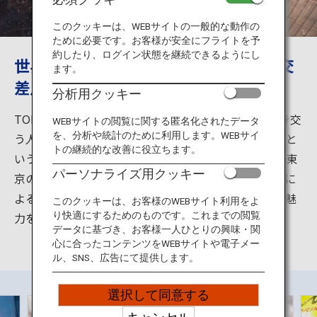
旅のお役立ち情報
このクッキーは、WEBサイトの一般的な動作の
ために必要です。お客様が安全にフライトを予
ANA サービス
約したり、ログイン状態を継続できるようにし
世界中の人が集まる渋谷スクランブル交
ます。
差点
分析用クッキー
閉じる
TOKYOを象徴する「渋谷スクランブル交差点」。行き交
WEBサイトの閲覧に関する匿名化されたデータ
を、分析や統計のために利用します。WEBサイ
う人々やモノの多様性、そのエネルギーは、「渋谷」と
トの継続的な改善に役立ちます。
いう街の魅力を伝えるだけでなく、グローバル都市、東
パーソナライズ用クッキー
京の顔でもあります。そして今、渋谷の街は、再開発に
よる商業施設などのオープンラッシュを迎え、新たな魅
このクッキーは、お客様のWEBサイト利用をよ
力を発信。世界中が注目しています。
り快適にするためのものです。これまでの閲覧
データに基づき、お客様一人ひとりの興味・関
心に合ったコンテンツをWEBサイトや電子メー
ル、SNS、広告にて提供します。
選択して同意する