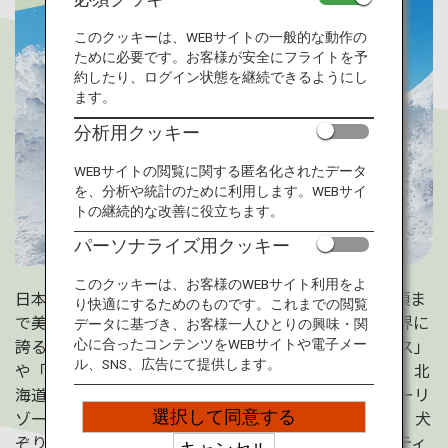
旅のお役立ち情報
このクッキーは、WEBサイトの一般的な動作の
ために必要です。お客様が安全にフライトを予
ANA サービス
約したり、ログイン状態を継続できるようにし
ます。
分析用クッキー
閉じる
WEBサイトの閲覧に関する匿名化されたデータ
を、分析や統計のために利用します。WEBサイ
トの継続的な改善に役立ちます。
パーソナライズ用クッキー
このクッキーは、お客様のWEBサイト利用をよ
日本の最北端にある北海道の冬は長く、11月から3月頃ま
り快適にするためのものです。これまでの閲覧
で美しい雪景色が広がります。そんな北海道には、世界に
データに基づき、お客様一人ひとりの興味・関
誇るパウダースノーが体験できるニセコ、「雲海テラス」
心に合ったコンテンツをWEBサイトや電子メー
ル、SNS、広告にて提供します。
や「アイスヴィレッジ」などの絶景が楽しめるトマム、北
海道最大級のゲレンデを誇るルスツなど、素敵なスキーリ
ゾートがたくさん。スキーやスノーボードだけでなく、犬
選択して同意する
ぞりやネイチャーツアーなどのユニークなアクティビティ