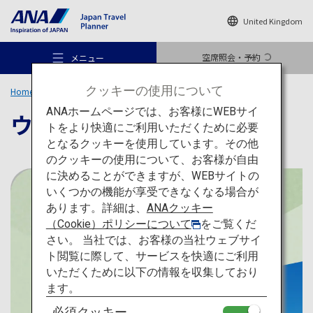
United Kingdom
空席照会・予約
メニュー
クッキーの使用について
Home
旅のアイデア
特集
ウィンターアクティビティ
ANAホームページでは、お客様にWEBサイ
ウィンターアクティビティ
トをより快適にご利用いただくために必要
となるクッキーを使用しています。その他
のクッキーの使用について、お客様が自由
おすすめの旅
に決めることができますが、WEBサイトの
いくつかの機能が享受できなくなる場合が
あります。詳細は、
ANAクッキー
旅のアイデア
（Cookie）ポリシーについて
をご覧くだ
さい。 当社では、お客様の当社ウェブサイ
ト閲覧に際して、サービスを快適にご利用
行き先
いただくために以下の情報を収集しており
ます。
必須クッキー