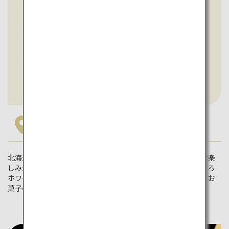
北海道
北海道は、大自然と豊かな食で人気の旅行先。雪が降る冬には楽
しみがたくさん。旬のカニを楽しんだり、藻岩山から「さっぽろ
ホワイトイルミネーション」を眺めたり、冬限定の思い出を。お
菓子のテーマパークなど、屋内施設も充実しています。