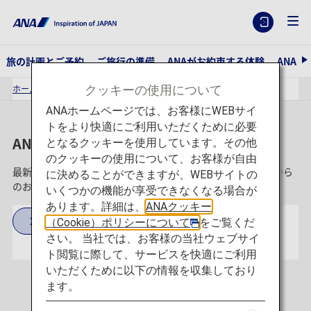
旅の計画とご予約
ご旅行の準備
ANAがお約束する体験
ANA
クッキーの使用について
ホーム
ANAからのお知らせ一覧
ANAホームページでは、お客様にWEBサイ
トをより快適にご利用いただくために必要
ANAからのお知らせ一覧
となるクッキーを使用しています。その他
のクッキーの使用について、お客様が自由
最新の空港情報、サービス情報やプレスリリースなど、ANAから
に決めることができますが、WEBサイトの
のお知らせを掲載しています。
いくつかの機能が享受できなくなる場合が
あります。詳細は、
ANAクッキー
2026
2025
（Cookie）ポリシーについて
をご覧くだ
さい。 当社では、お客様の当社ウェブサイ
ト閲覧に際して、サービスを快適にご利用
いただくために以下の情報を収集しており
ます。