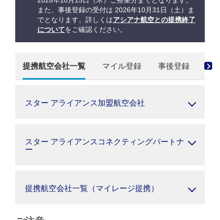
2026年10月15日（木）ご搭乗分までとなります。
また、事後登録の受付は 2026年10月31日（土）ま
でとなります。詳しくは
アシアナ航空との提携終了
について
をご確認ください。
提携航空会社一覧
マイル登録
事後登録
マ
スター アライアンス加盟航空会社
スター アライアンスコネクティングパートナ
ー
提携航空会社一覧（マイレージ提携）