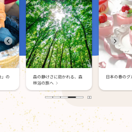
日本各地
景色に癒
かれる、森
日本の春のグルメ巡り