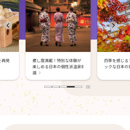
別な体験が
四季を感じるフォトジェニ
性派温泉8
ックな日本の城8選