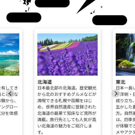
四国
九州
沖縄
北海道
東北
を有してき
日本最北部の北海道。歴史観光
日本一長
島とは異な
から北のおすすめグルメなどが
平洋側・
体験から、
満喫できる札幌や函館をはじ
成り立ち
マングロー
め、世界自然遺産に登録された
生かした
気分を体感
北海道の最果て知床など見所が
方。自然
。
満載。旅行先としても人気が高
は、四季
い北海道の魅力をご紹介しま
が体験で
す。
メやアク