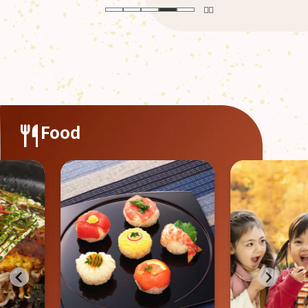
Food
食欲の秋
験