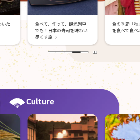
観光列車
食の季節「秋」。旬の食材
司を味わい
を食べて食べ尽くす！
Culture
秋の日本
と芸術を