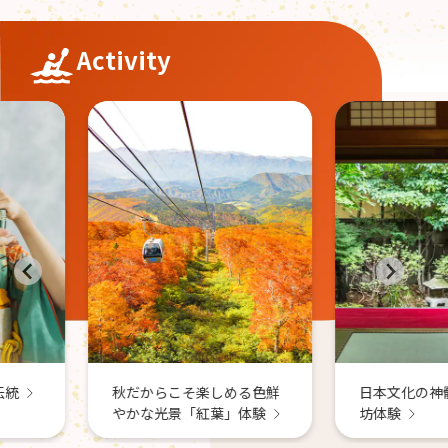
Activity
温泉や星
秋を楽し
しめる色鮮
日本文化の神髄を感じる宿
葉」体験
坊体験