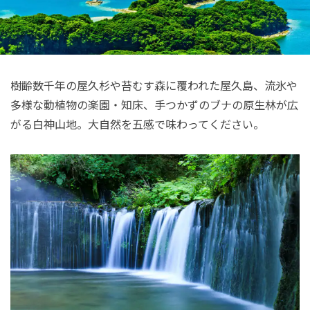
樹齢数千年の屋久杉や苔むす森に覆われた屋久島、流氷や
多様な動植物の楽園・知床、手つかずのブナの原生林が広
がる白神山地。大自然を五感で味わってください。