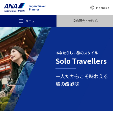
Indonesia
空席照会・予約
メニュー
あなたらしい
旅のスタイル
Solo Travellers
おすすめの旅
一人だからこそ味わえる
旅のアイデア
旅の醍醐味
行き先