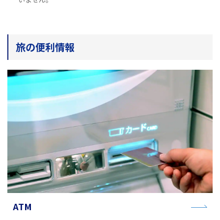
旅のお役立ち情報
ANA サービス
旅の便利情報
閉じる
ATM