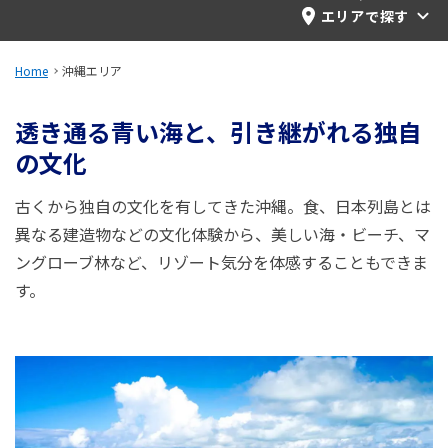
旅のお役立ち情報
エリアで探す
ANA サービス
Home
沖縄エリア
透き通る青い海と、引き継がれる独自
の文化
閉じる
古くから独自の文化を有してきた沖縄。食、日本列島とは
異なる建造物などの文化体験から、美しい海・ビーチ、マ
ングローブ林など、リゾート気分を体感することもできま
す。