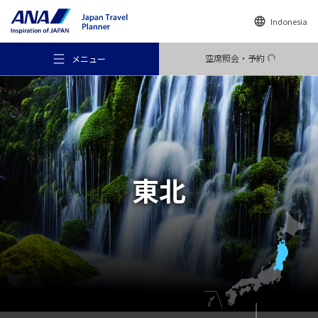
Indonesia
空席照会・予約
メニュー
おすすめの旅
東北
旅のアイデア
行き先