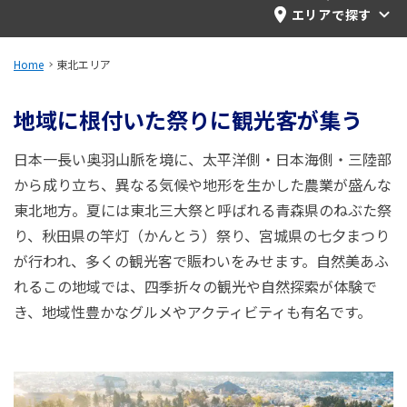
旅のお役立ち情報
エリアで探す
ANA サービス
Home
東北エリア
地域に根付いた祭りに観光客が集う
閉じる
日本一長い奥羽山脈を境に、太平洋側・日本海側・三陸部
から成り立ち、異なる気候や地形を生かした農業が盛んな
東北地方。夏には東北三大祭と呼ばれる青森県のねぶた祭
り、秋田県の竿灯（かんとう）祭り、宮城県の七夕まつり
が行われ、多くの観光客で賑わいをみせます。自然美あふ
れるこの地域では、四季折々の観光や自然探索が体験で
き、地域性豊かなグルメやアクティビティも有名です。