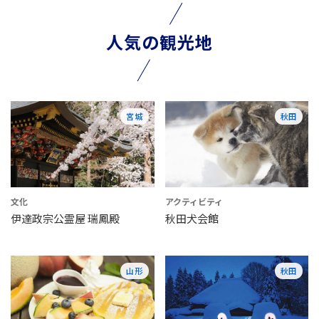
人気の観光地
宮城
秋田
文化
アクティビティ
伊達政宗公霊屋 瑞鳳殿
秋田犬会館
山形
秋田