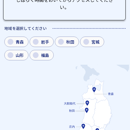
い。
地域を選択してください
青森
岩手
秋田
宮城
山形
福島
青森
大館能代
秋田
庄内