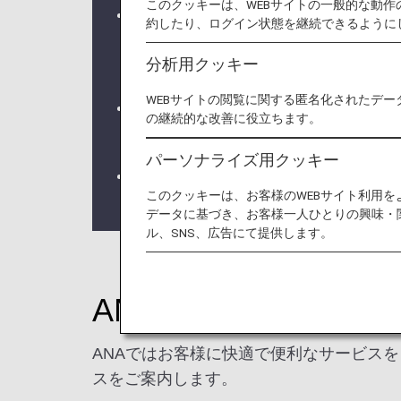
このクッキーは、WEBサイトの一般的な動
システムの不具合により、国内線特典
約したり、ログイン状態を継続できるように
ービスの情報が連携されない事象が
分析用クッキー
ステイタスカードやデジタルカード
WEBサイトの閲覧に関する匿名化されたデー
2028年4月よりANAスーパーフ
の継続的な改善に役立ちます。
詳しくは
ANAスーパーフライヤーズ
パーソナライズ用クッキー
アップグレードポイントのご提供は2
このクッキーは、お客様のWEBサイト利用
了いたします。詳しくは
アップグレ
データに基づき、お客様一人ひとりの興味・
ル、SNS、広告にて提供します。
ANAのおもてなし
ANAではお客様に快適で便利なサービス
スをご案内します。