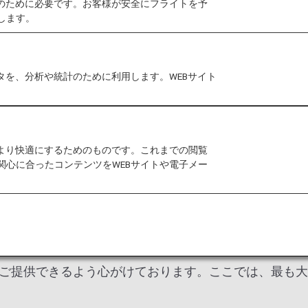
作のために必要です。お客様が安全にフライトを予
航空券をWEBでご予約の場合、ANA以外の運航便で
します。
発生しております。ご不便をおかけいたしますが、プレ
をご提示ください。
タを、分析や統計のために利用します。WEBサイト
ライヤーズカードのサービスリニューアルを実施いたします
カードの制度変更
をご確認ください。
026年度のプレミアムメンバーならびにスーパーフラ
をより快適にするためのものです。これまでの閲覧
ードポイントのサービス終了について
をご確認ください
関心に合ったコンテンツをWEBサイトや電子メー
をご体感ください
をご提供できるよう心がけております。ここでは、最も