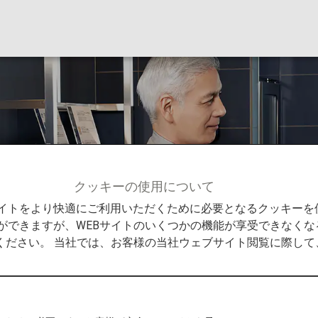
し体験
クッキーの使用について
メンバーサービス
プレミアムメンバー特典
ANAのお
Bサイトをより快適にご利用いただくために必要となるクッキー
ができますが、WEBサイトのいくつかの機能が享受できなくな
ください。 当社では、お客様の当社ウェブサイト閲覧に際し