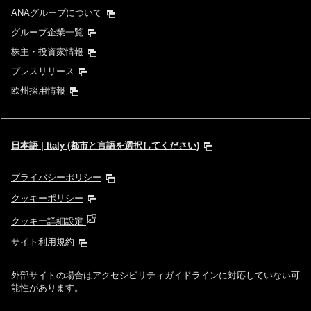
ANAグループについて
時間帯指定なし
グループ企業一覧
株主・投資家情報
経由地および乗り継ぎ所要時間を追加する
プレスリリース
欧州採用情報
1人
日本語 | Italy (都市と言語を選択してください)
プライバシーポリシー
プロモーションコードについて
クッキーポリシー
クッキー詳細設定
前後3日の運賃を検索
サイト利用規約
・表示金額は選択いただいた条件でのもっともおトクな運賃となりま
す。
外部サイトの場合はアクセシビリティガイドラインに対応していない可
・表示金額と空席状況は最新ではない場合があります。[検索する]ボタ
能性があります。
ンより最新の空席照会結果をご確認ください。
・「＊」は現在金額が確認できない都市・日付となります。空席照会結