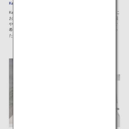
Keep My Fare
Keep My Fareは、お客様が航空券のご購入を決定するまでに
お時間がかかる場合（発券の72時間前まで）に、ご予約情報
や運賃情報を確保することのできる便利なサービスです。ご
希望のフライトと運賃を選択後、決済画面からお申し込みい
ただけます。