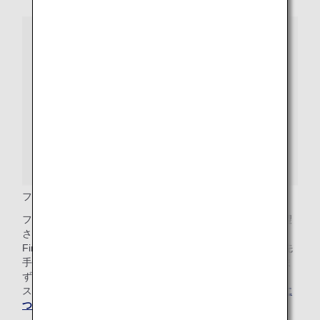
ファーストクラス優先手荷物
ファーストクラスのお客様で手荷物のチェックインをご希望
される方は、手荷物カウンターまでお越しください。＜
FirstPriority＞または＜First ClassPriority＞と印字された優先
手荷物タグをお取り付けいたします。手荷物受取所では、ま
ずはじめにファーストクラス専用タグのついた手荷物から、
スムーズにかつ速やかにお受け取りいただけます。
手荷物に
ついての詳細を確認する
。