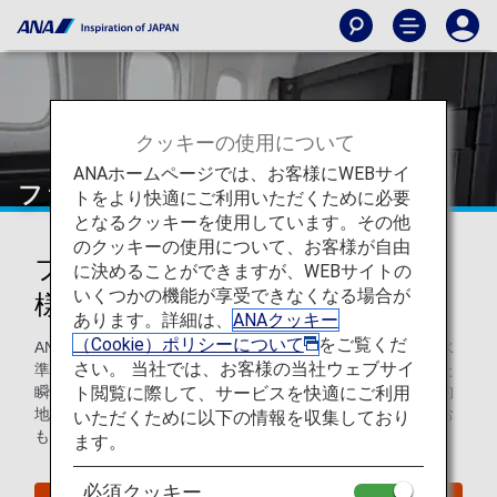
クッキーの使用について
ANAホームページでは、お客様にWEBサイ
ファーストクラス
トをより快適にご利用いただくために必要
となるクッキーを使用しています。その他
のクッキーの使用について、お客様が自由
ファーストクラスをご利用のお客
に決めることができますが、WEBサイトの
いくつかの機能が享受できなくなる場合が
様へのサービス
あります。詳細は、
ANAクッキー
（Cookie）ポリシーについて
をご覧くだ
ANAのファーストクラスをご利用のお客様には、世界最高水
さい。 当社では、お客様の当社ウェブサイ
準のサービスでお迎えいたします。ご出発空港に到着された
ト閲覧に際して、サービスを快適にご利用
瞬間から、機内での至高のひと時はもちろん、到着後に目的
地へ向かわれるその瞬間まで、格別なサービスでお客様をお
いただくために以下の情報を収集しており
もてなしいたします。
ます。
必須クッキー