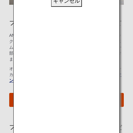
キャンセル
ファーストクラスの空港サービスについて
ANAでは、ファーストクラスをご利用のお客様には、チェッ
クインからご搭乗までのすべてのお手続きを、できる限りス
ムーズで快適にお過ごしいただけるよう努めております。一
部の空港では優先チェックインカウンターをご利用いただけ
ます。「First Class」のサインをお探しください。
オンラインチェックインをご利用のお客様は、チェックイン
カウンターへのお立ち寄りは不要です。詳細については、
オ
ンラインチェックイン
をご覧ください。
ご搭乗手続きの流れを確認する
ファーストクラスのお客様にご利用いただ