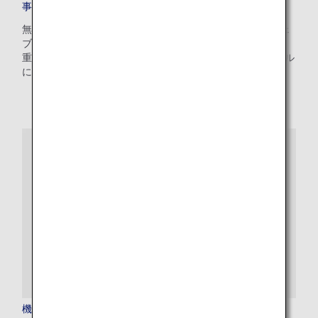
事前追加手荷物
無料手荷物許容量を超えるお手荷物の追加料金を、ANAウェ
ブサイトで事前にお支払いいただける便利なサービスです。
重量制限やご旅行先によって異なりますが、100～200米ドル
にてご利用いただけます。
機内の医療支援