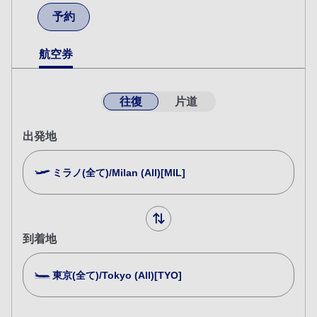
予約
航空券
往復
片道
出発地
ミラノ(全て)/Milan (All)[MIL]
到着地
東京(全て)/Tokyo (All)[TYO]
複数都市で検索
閉じる
エコノミークラス