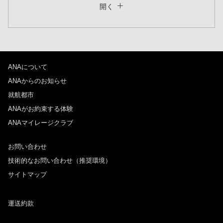
開く
往復で異なるクラスで検索
運賃タイプ指定なし
ご利用条件
ANAについて
往路出発日および時間帯
ANAからのお知らせ
日付を選択
就航都市
ANAがお約束する体験
ANAマイレージクラブ
時間帯指定なし
お問い合わせ
経由地および乗り継ぎ所要時間を追加する
技術的なお問い合わせ（推奨環境）
サイトマップ
復路出発日および時間帯
運送約款
日付を選択