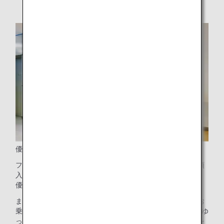
優先降機
ファーストクラスのお客様は優先的に降機いただけます。預
入手荷物のあるお客様は、手荷物受取所へお越しください。
優先的に速やかに手荷物をお引き取りいただけます。
また、成田空港で降機されるお客様には、日本国内線へのお
乗り継ぎや目的地への移動前に、「ANAArrival Lounge」でゆ
ったりお過ごしいただけます。詳細は、
成田空港ラウンジ
を