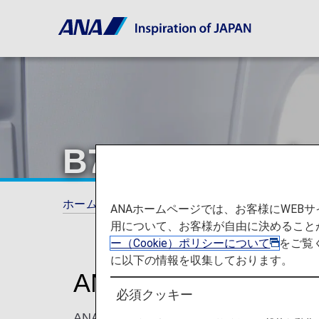
B767-300E
ホーム
ご旅行の準備
シート一覧
B76
ANAホームページでは、お客様にWE
用について、お客様が自由に決めること
ー（Cookie）ポリシーについて
をご覧
に以下の情報を収集しております。
ANA BUSINESS CR
必須クッキー
ANAのB767-300ER ビジネスクラス 