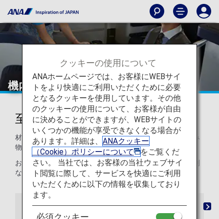
クッキーの使用について
ANAホームページでは、お客様にWEBサイ
機内食・ドリンク
トをより快適にご利用いただくために必要
となるクッキーを使用しています。その他
のクッキーの使用について、お客様が自由
至高のお食事を楽しむ
に決めることができますが、WEBサイトの
いくつかの機能が享受できなくなる場合が
材料からレシピにまでこだわった厳選されたお食事とお飲み
あります。詳細は、
ANAクッキー
物をご堪能いただけます。
（Cookie）ポリシーについて
をご覧くだ
さい。 当社では、お客様の当社ウェブサイ
お子様または特別な配慮が必要な方向けのお食事など、特別
ト閲覧に際して、サービスを快適にご利用
なお食事もご用意させていただきます。
いただくために以下の情報を収集しており
ます。
THE CONNOISSEURS（ザ・コノシュアーズ）
特
必須クッキー