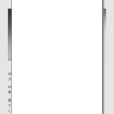
ANAで現在提供しているワインは、機内サービスに関わるス
タッフや外部アドバイザーのソムリエ達で選考しています。
ANAが自信をもっておすすめするこだわりのワインと、お食
事のマリアージュをお楽しみください。
書類選考を通過したワインを最終選考会でブラインドテイス
ティングによる採点を実施、約半年かけてワインを選定いた
しました。ワインの道を極めた目利き、"THE