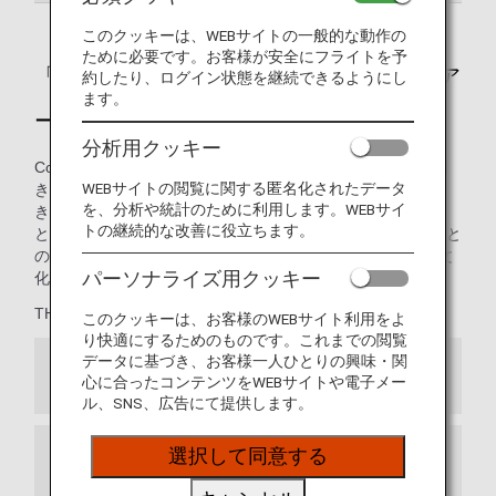
このクッキーは、WEBサイトの一般的な動作の
ために必要です。お客様が安全にフライトを予
「THE CONNOISSEURS（ザ・コノシュア
約したり、ログイン状態を継続できるようにし
ます。
ーズ）」による、美味の共演。
分析用クッキー
Connoisseur（コノシュアー）とは、「その道を極めた目利
WEBサイトの閲覧に関する匿名化されたデータ
き」をあらわすことばです。常に新たな食の世界を切り開
を、分析や統計のために利用します。WEBサイ
き、お酒などの嗜好品を芸術のごとく高める世界の匠たち
トの継続的な改善に役立ちます。
と、高度1万メートルの特別な一皿を知るANAシェフチームと
の共演が実現しました。ANAだから出会うことができた食文
パーソナライズ用クッキー
化の粋を、ぜひご堪能ください。
THE CONNOISSEURSメンバー:
このクッキーは、お客様のWEBサイト利用をよ
り快適にするためのものです。これまでの閲覧
データに基づき、お客様一人ひとりの興味・関
和食
心に合ったコンテンツをWEBサイトや電子メー
ル、SNS、広告にて提供します。
選択して同意する
フレンチ