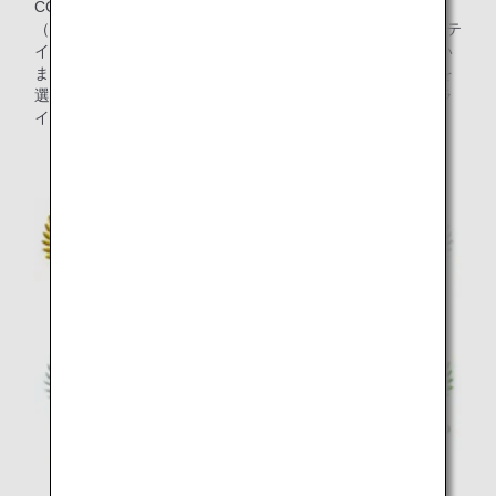
CONNOISSEURS"メンバーであるオリヴィエ・プーシエ氏
（世界最優秀ソムリエ2000年）・森 覚氏によるブラインドテ
イスティングで高得点を獲得したワインを機内で提供してい
ます。欧州産はもちろん、日本産を含む世界各国のワインを
選出し、それぞれが個性を放ちながらも、バランスのよいラ
インアップとなっています。