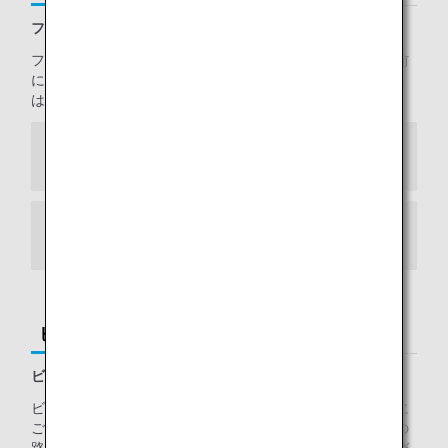
ファーストクラス 機内食事前予約サービス
ファーストクラスにご搭乗のお客様は、お好みの食事を事前
にご予約いただけます。
事前ミールオーダー
について詳しく
はこちら。
和食（ANAオリジナル）
洋食（ANAオリジナル）
ビジネスクラス
ビジネスクラス 機内食事前予約サービス
ビジネスクラスにご搭乗のお客様は、お好みの食事を事前に
ご予約いただけます。東京発の一部路線ではご搭乗便以外の