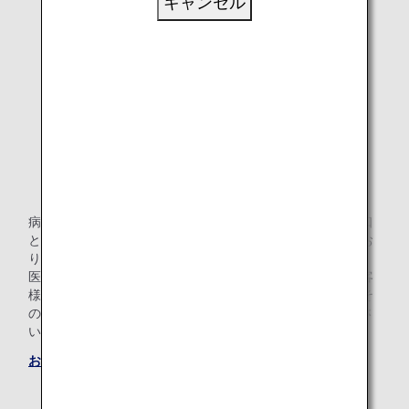
キャンセル
病気やけが・障がいによりご搭乗に不安のあるお客様の窓口
として、航空機のご利用に関するご相談やご希望を伺ってお
ります。
医療機器を機内でご使用になる場合や、座位が保てないお客
様で補助具のお貸し出しを希望される場合のご相談、またそ
の他ご不安をお持ちのお客様は遠慮なくお問い合わせくださ
い。
おからだの不自由な方の相談デスク