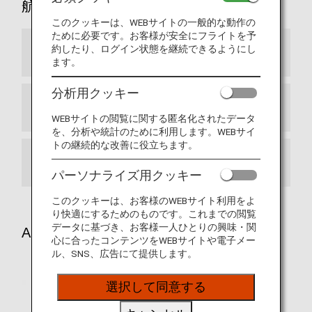
航空機内の環境について
このクッキーは、WEBサイトの一般的な動作の
ために必要です。お客様が安全にフライトを予
約したり、ログイン状態を継続できるようにし
機内環境の特性
ます。
分析用クッキー
ご旅行の前に
WEBサイトの閲覧に関する匿名化されたデータ
を、分析や統計のために利用します。WEBサイ
トの継続的な改善に役立ちます。
機内での過ごし方
パーソナライズ用クッキー
このクッキーは、お客様のWEBサイト利用をよ
り快適にするためのものです。これまでの閲覧
データに基づき、お客様一人ひとりの興味・関
ANAおからだの不自由な方の相談デスク
心に合ったコンテンツをWEBサイトや電子メー
ル、SNS、広告にて提供します。
選択して同意する