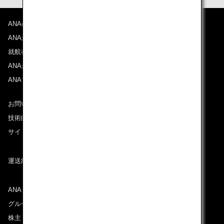
ANAについて
ANAからのお知らせ
就航都市
ANAがお約束する体験
ANAマイレージクラブ
お問い合わせ
技術的なお問い合わせ（推奨環境）
サイトマップ
運送約款
ANAグループについて
グループ企業一覧
株主・投資家情報