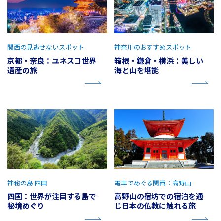
関西の見逃せないスポット
神奈川のおすすめスポット
京都・奈良：ユネスコ世界
箱根・鎌倉・横浜：美しい
遺産の旅
海と山を堪能
神秘の島 四国
電車でめぐる関西：高野山
四国：世界が注目する島で
高野山の宿坊での宿泊を通
秘境めぐり
じ日本の仏教に触れる旅