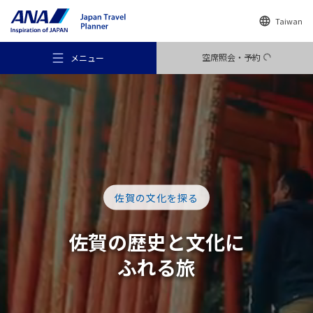
Taiwan
空席照会・予約
メニュー
おすすめの旅
佐賀の文化を探る
旅のアイデア
佐賀の歴史と文化に
ふれる旅
行き先