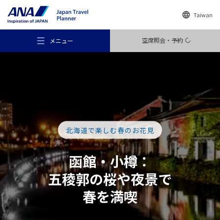
Taiwan
空席照会・予約
メニュー
おすすめの旅
北海道で楽しむ春のお花見
旅のアイデア
函館・小樽：
五稜郭の桜や夜景で
行き先
春を満喫