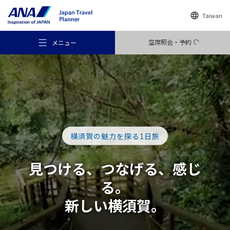
Taiwan
空席照会・予約
メニュー
おすすめの旅
横須賀の魅力を探る1日旅
旅のアイデア
見つける、つなげる、感じ
る。
行き先
新しい横須賀。