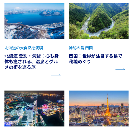
北海道の大自然を満喫
神秘の島 四国
北海道 登別・洞爺：心も身
四国：世界が注目する島で
体も癒される、温泉とグル
秘境めぐり
メの街を巡る旅