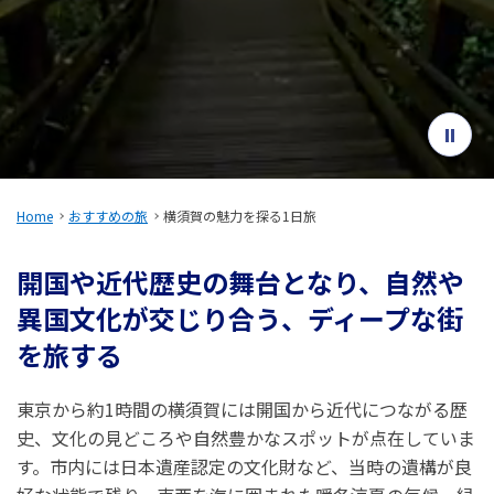
旅のお役立ち情報
ANA サービス
閉じる
Home
おすすめの旅
横須賀の魅力を探る1日旅
開国や近代歴史の舞台となり、自然や
異国文化が交じり合う、ディープな街
を旅する
東京から約1時間の横須賀には開国から近代につながる歴
史、文化の見どころや自然豊かなスポットが点在していま
す。市内には日本遺産認定の文化財など、当時の遺構が良