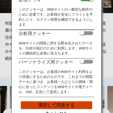
旅のお役立ち情報
このクッキーは、WEBサイトの一般的な動作の
ために必要です。お客様が安全にフライトを予
ANA サービス
約したり、ログイン状態を継続できるようにし
秋田県横手市その東南部に位置する増田は、成瀬川と皆
ます。
瀬川が合流する地点に位置し、江戸時代より人と物流の
分析用クッキー
往来でにぎわった地域です。
閉じる
中七日町通りには当時の繁栄を今に伝える伝統的な街並
WEBサイトの閲覧に関する匿名化されたデータ
を、分析や統計のために利用します。WEBサイ
みや内蔵が多く残っており、平成25年12月に国の重要伝
トの継続的な改善に役立ちます。
統的建造物群保存地区に選定されました。
パーソナライズ用クッキー
このクッキーは、お客様のWEBサイト利用をよ
り快適にするためのものです。これまでの閲覧
データに基づき、お客様一人ひとりの興味・関
心に合ったコンテンツをWEBサイトや電子メー
ル、SNS、広告にて提供します。
選択して同意する