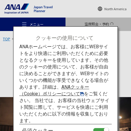
North America
空席照会・予約
メニュー
クッキーの使用について
TOP
東北エリア
増田の内蔵群
ANAホームページでは、お客様にWEBサイ
トをより快適にご利用いただくために必要
文化
秋田
となるクッキーを使用しています。その他
増田の内蔵群
のクッキーの使用について、お客様が自由
おすすめの旅
に決めることができますが、WEBサイトの
いくつかの機能が享受できなくなる場合が
あります。詳細は、
ANAクッキー
旅のアイデア
（Cookie）ポリシーについて
をご覧くだ
さい。 当社では、お客様の当社ウェブサイ
ト閲覧に際して、サービスを快適にご利用
行き先
いただくために以下の情報を収集しており
ます。
必須クッキー